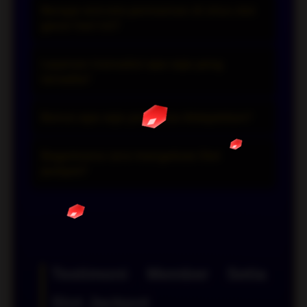
Slot Jackpot adalah situs slot online resmi
Berapa winrate permainan di situs slot
dan terpercaya di Indonesia dengan
gacor hari ini?
pilihan permainan terlengkap. Situs ini
Slot Jackpot bekerja sama dengan provider
dijamin aman karena telah mengantongi
Layanan transaksi apa saja yang
resmi seperti slot88 untuk menghadirkan
lisensi resmi PAGCOR.
tersedia?
permainan slot gacor hari ini gampang
Tersedia layanan pelanggan profesional
menang dengan winrate hingga 99.8%.
Bonus apa saja yang bisa didapatkan?
serta transaksi via Bank dan E-wallet 24
jam nonstop tanpa hambatan, lengkap
Pemain dapat menikmati berbagai promo
Bagaimana cara mengakses Slot
dengan fitur VIP untuk member setia.
menarik seperti Bonus Deposit Harian,
Jackpot?
Cashback Mingguan, Komisi Rollingan,
Cukup ketik Slot Jackpot di pencarian
hingga Bonus Loyalty Point.
Google lewat perangkat smartphone,
tablet, atau komputer Anda akan
menemukan link resmi kami.
Testimoni Member Setia
Slot Jackpot