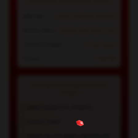
PENAWARAN TERBAIK DI Slot Jackpot
🔥
Win Rate
98.9% GAMPANG JACKPOT
💳
Sistem Deposit
E-Wallet, QRIS, Bank Lokal
⚡
Layanan Pelanggan
24 Jam Online
📱
Lisensi
PAGCOR
PENAWARAN TERBAIK DI Slot
Jackpot
BONUS DEPOSIT 8% (PGSOFT)
LOYALTY POINT
DOWNLOAD APK BONUS FREESPIN 20X