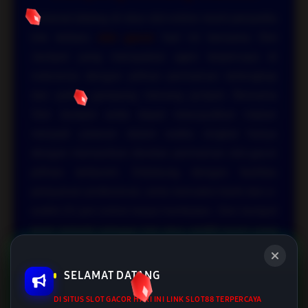
Selamat datang di situs slot online resmi penyedia
link terbaru
slot gacor
hari ini bersama Slot
Jackpot yang merupakan agen terpercaya di
indonesia dengan pilihan permainan terlengkap
dan paling gampang menang jackpot. Bersama
Slot Jackpot anda dapat mewujudkan impian
menjadi jutawan dalam waktu singkat hanya
dengan memainkan deretan permainan slot gacor
pilihan terfavorit. Didukung dengan fasilitas
pelayanan profesional, serta transaksi bank dan e-
wallet 24 jam online tanpa hambatan. Slot Jackpot
telah terbukti sebagai link situs slot88 resmi yang
konsisten memberikan sensasi kemenangan
jackpot maxwin hingga ke tingkat maksimal,
SELAMAT DATANG
lengkap dengan ketersediaan fitur VIP paling
DI SITUS SLOT GACOR HARI INI LINK SLOT88 TERPERCAYA
mutakhir untuk memanjakan seluruh member