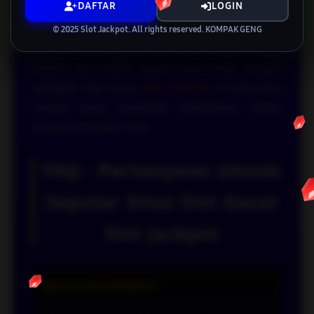
DAFTAR
LOGIN
komisi rollingan, hingga bonus loyalty point yang
sangat menguntungkan bagi para pemain. Situs
© 2025 Slot Jackpot. All rights reserved. KOMPAK GENG
slot Slot Jackpot dapat anda akses dengan sangat
mudah dan praktis kapan saja cukup dengan
mengetik kata kunci
Slot Jackpot
di pencarian
Google lewat perangkat smartphone, tablet,
maupun komputer anda.
FAQ - Pertanyaan Umum
Seputar Situs Slot Gacor
Slot Jackpot
Apa itu Slot Jackpot?