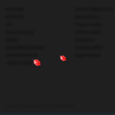
Slot Jackpot
Promo & Cashback Harian
SLOT GACOR
Bocoran & Event
SLOT
Program & Undian
SITUS SLOT GACOR
Metode Transaksi
SLOT88
Fitur Maxwin
SLOT GAMPANG MENANG
Fitur Mega Jackpot
SLOT GACOR HARI INI
Program Referral
LINK SLOT GACOR
© 2025 Slot Jackpot. All rights reserved. KOMPAK GENG