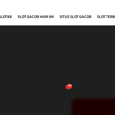
SLOT88
SLOT GACOR HARI INI
SITUS SLOT GACOR
SLOT TER
Slot Jack
Slot G