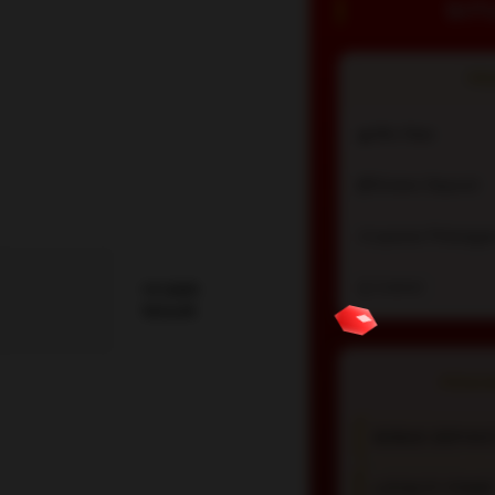
SIT
PEN
🔥
Win Rate
💳
Sistem Deposit
⚡
Layanan Pelangga
📱
Lisensi
+4 lebih
banyak
PENAW
BONUS DEPOSIT
LOYALTY POINT