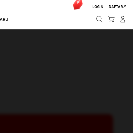
LOGIN
DAFTAR
Cari
Troli
Login/Sign-Up
BARU
Cari
pot : Link Terbaru Situs
acor Hari Ini Gampang
Menang Maxwin