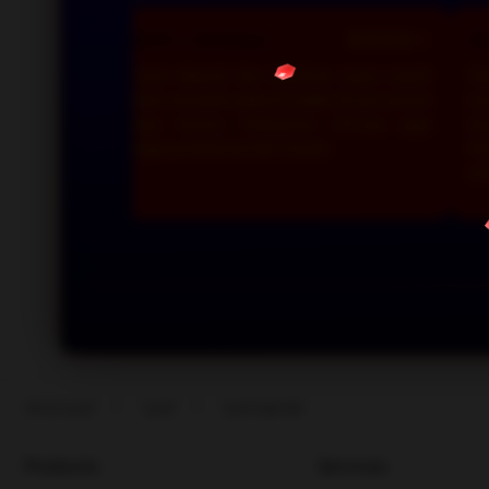
★★★
Budi P. — Surabaya
★★★★☆
Siska 
g yang
Proses deposit dan withdraw super cepat!
Sistem 
eneran
Bebas transaksi pakai E-wallet 24 jam penuh
tenang 
ngsung
tanpa drama. Pelayanan CS-nya juga
keaman
sangat profesional dan ramah.
Recomen
aman.
SITUS SLOT
>
SLOT
>
SLOT GACOR
Footer Navigation
Products
Services