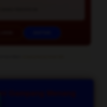
 BONUS FREESPIN 20X
LOGIN
DAFTAR
lot Gacor Resmi :
Gampang Menang Terbaik 2026.
i Ini Gampang Menang