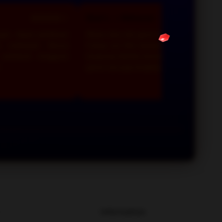
★★★★☆
Dewi L. — Makassar
★★★★★
dapat perlakuan
Akses situs slot gacor hari ini praktis banget.
limpah. Bonus
Cukup cari Slot Jackpot di Google lewat HP,
back mingguan
langsung kebuka lancar tanpa lemot. Pilihan
game-nya juga lengkap banget.
Information