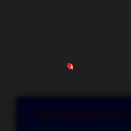
Layer Popup Close
Slot Jackpot : Link