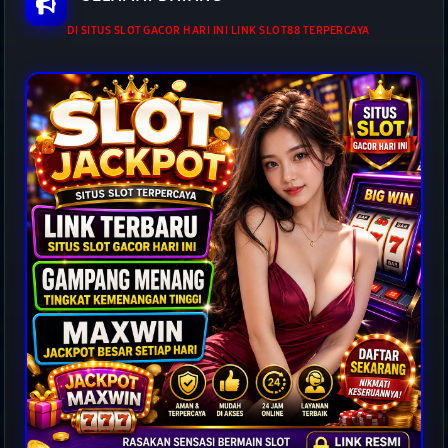
link terbaru
slot gacor
hari ini bersama Slot Jackpot yang mer
DI SITUS SLOT GACOR HARI INI LINK SLOT88 TERPERCAYA
g jackpot. Bersama Slot Jackpot anda dapat mewujudkan im
han terfavorit. Didukung dengan fasilitas pelayanan profesion
agai link situs slot88 resmi yang konsisten memberikan sen
paling mutakhir untuk memanjakan seluruh member setianya, 
 paling canggih saat ini.
tinggi, kami juga bekerja sama secara resmi dengan provid
capai 99.8%. Jadi jangan ragu lagi, segera bergabung bers
ran rupiah setiap hari. Kami selalu berkomitmen memberikan de
n, bonus cashback mingguan, bonus komisi rollingan, hingga b
 akses dengan sangat mudah dan praktis kapan saja cukup den
n komputer anda.
 Umum Seputar Situs Slot 