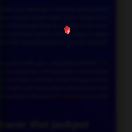
upakan agen terpercaya di indonesia dengan pilihan
pian menjadi jutawan dalam waktu singkat hanya
al, serta transaksi bank dan e-wallet 24 jam online
sasi kemenangan jackpot maxwin hingga ke tingkat
serta telah mengantongi lisensi resmi dari PAGCOR
er ternama slot88 guna menyajikan permainan
slot
ama Slot Jackpot dan raih kesempatan memenangkan
retan keuntungan melimpah melalui berbagai tawaran
onus loyalty point yang sangat menguntungkan bagi
gan mengetik kata kunci
Slot Jackpot
di pencarian
Gacor Slot Jackpot