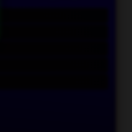
rlengkap. Situs ini dijamin aman karena telah
gacor hari ini gampang menang dengan winrate
mbatan, lengkap dengan fitur VIP untuk member
si Rollingan, hingga Bonus Loyalty Point.
akan menemukan link resmi kami.