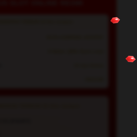
US SLOT ONLINE RESMI
AWARAN TERBAIK DI Slot Jackpot
98.9% GAMPANG JACKPOT
E-Wallet, QRIS, Bank Lokal
n
24 Jam Online
PAGCOR
ARAN TERBAIK DI Slot Jackpot
 8% (PGSOFT)