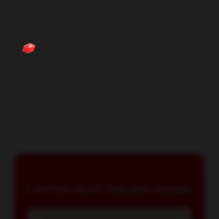
Slot Jackpot : Link
Terbaru Situs Slot Gacor
Hari Ini Gampang Menang
Maxwin
SITUS SLOT ONLINE RESMI