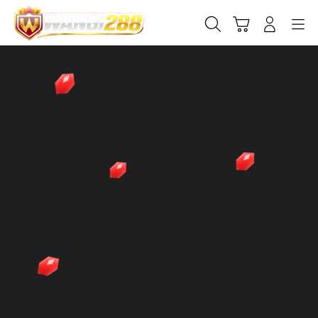
Skip
to
Cari
Troli
Login
Navigation
content