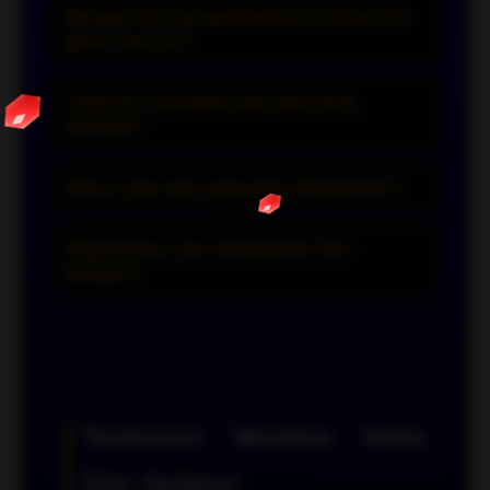
Slot Jackpot adalah situs slot online resmi
Berapa winrate permainan di situs slot
dan terpercaya di Indonesia dengan
gacor hari ini?
pilihan permainan terlengkap. Situs ini
Slot Jackpot bekerja sama dengan provider
dijamin aman karena telah mengantongi
Layanan transaksi apa saja yang
resmi seperti slot88 untuk menghadirkan
lisensi resmi PAGCOR.
tersedia?
permainan slot gacor hari ini gampang
Tersedia layanan pelanggan profesional
menang dengan winrate hingga 99.8%.
Bonus apa saja yang bisa didapatkan?
serta transaksi via Bank dan E-wallet 24
jam nonstop tanpa hambatan, lengkap
Pemain dapat menikmati berbagai promo
Bagaimana cara mengakses Slot
dengan fitur VIP untuk member setia.
menarik seperti Bonus Deposit Harian,
Jackpot?
Cashback Mingguan, Komisi Rollingan,
Cukup ketik Slot Jackpot di pencarian
hingga Bonus Loyalty Point.
Google lewat perangkat smartphone,
tablet, atau komputer Anda akan
menemukan link resmi kami.
Testimoni Member Setia
Slot Jackpot