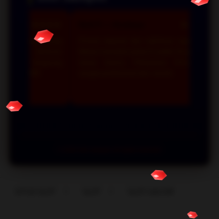
★★★★★
Budi P. — Surabaya
★★★★☆
ang menang yang
Proses deposit dan withdraw super cepat!
ate-nya beneran
Bebas transaksi pakai E-wallet 24 jam penuh
sebentar langsung
tanpa drama. Pelayanan CS-nya juga
ame Slot88!
sangat profesional dan ramah.
© 2026 Slot Jackpot. All rights reserved.
SITUS SLOT
>
SLOT
>
SLOT GACOR