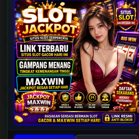
Sebelumnya
Berikutnya
Sebelumnya
Berikutnya