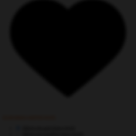
{{calculator.emiAttr.text}}
{{between.purchase.text}}
{{between.nonPurchase.text}}