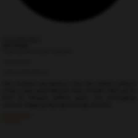
Layer Popup Close
Slot Jackpot
Terpercaya
Slot Jackpot
Terpopuler
{{item.name}}
{{item.summaryPrice}}
Slot Jackpot merupakan situs slot online terbaru
resmi yang menyediakan link terbaik 2026 gacor
hari ini dengan pilihan game slot terlengkap
winrate tinggi gampang menang maxwin.
Masuk/Daftar
WishList