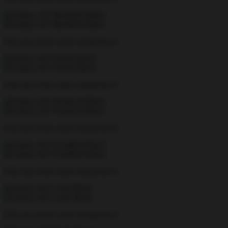
Klik atau ketuk untuk memperkecil
Klik atau ketuk untuk memperkecil
Klik atau ketuk untuk memperkecil
Klik atau ketuk untuk memperkecil
Klik atau ketuk untuk memperkecil