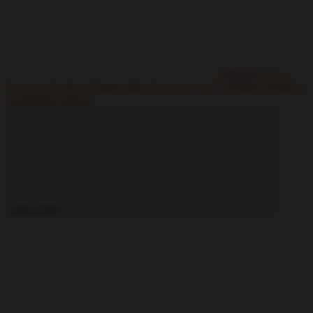
Halaman Saya
Pesanan
Product Registration
Rewards Saya
Wishlist
Members
Komunitas
Keluar
Close menu