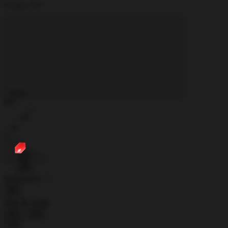
Galaxy A07
Tutup
0%
Dimension
Spin the angle
AR