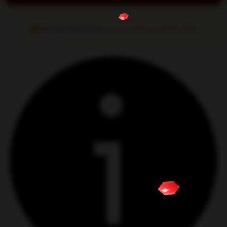
Situs Slot Gacor Resmi :
Gampang Menang Terbaik 2026.