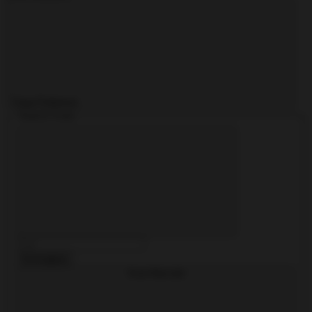
Tutup Preferensi
Search Form
Kosongkan
Scan Barcode