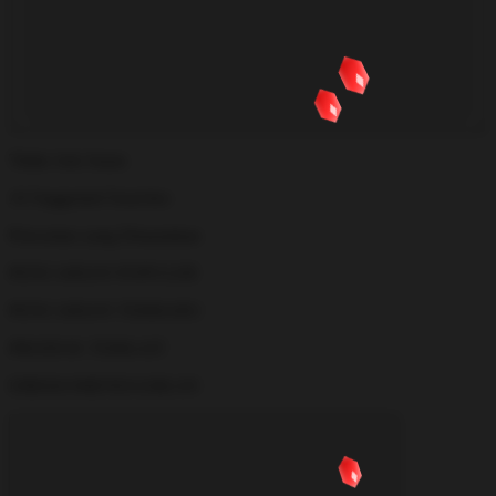
Tidak Ada Saran
AI Suggested Searches
Pencarian yang Disarankan
PENCARIAN POPULER
PENCARIAN TERBARU
PRODUK TERKAIT
DIREKOMENDASIKAN