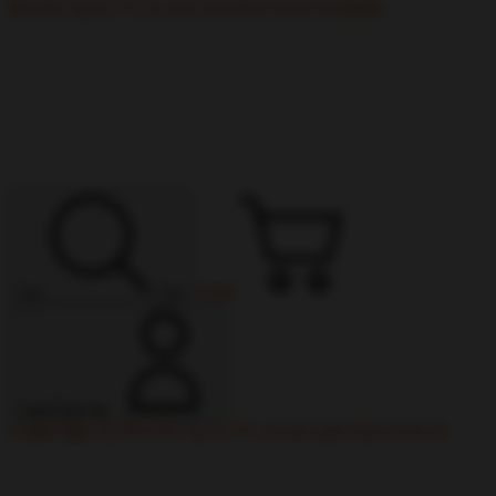
Receive up to 5% of your purchase back in points.
Troli
Cari
Cari
Login/Sign-Up
Login/Sign-Up
Receive up to 5% of your purchase back in