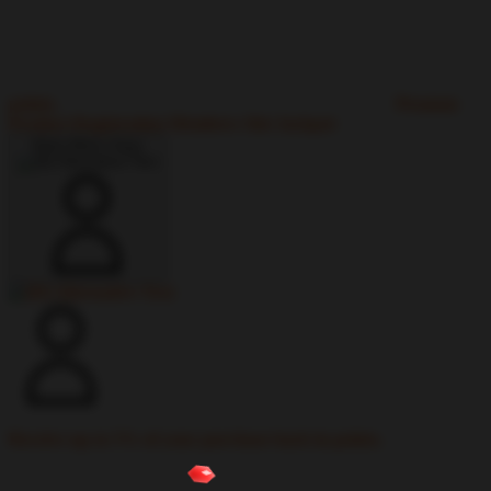
points.
Pesanan
Product Registration
Members
Slot Jackpot
Buka Menu Saya
Receive up to 5% of your purchase back in points.