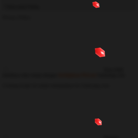
Tutup Layar Popup
Privacy Policy
Saya telah
membaca dan setuju dengan
Kebijakan Privasi
Samsung.com
Centang kotak ini untuk melanjutkan ke Samsung.com.
Dengan