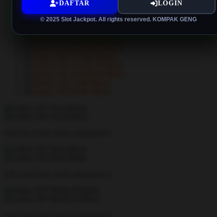
DAFTAR
LOGIN
+4 lebih banyak
© 2025 Slot Jackpot. All rights reserved. KOMPAK GENG
Klik atau ketuk untuk memperkecil
Klik atau ketuk untuk memperkecil
Klik atau ketuk untuk memperkecil