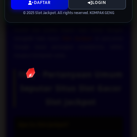
DAFTAR
LOGIN
komisi rollingan, hingga bonus loyalty point yang
sangat menguntungkan bagi para pemain. Situs
© 2025 Slot Jackpot. All rights reserved. KOMPAK GENG
slot Slot Jackpot dapat anda akses dengan sangat
mudah dan praktis kapan saja cukup dengan
mengetik kata kunci
Slot Jackpot
di pencarian
Google lewat perangkat smartphone, tablet,
maupun komputer anda.
FAQ - Pertanyaan Umum
Seputar Situs Slot Gacor
Slot Jackpot
Apa itu Slot Jackpot?