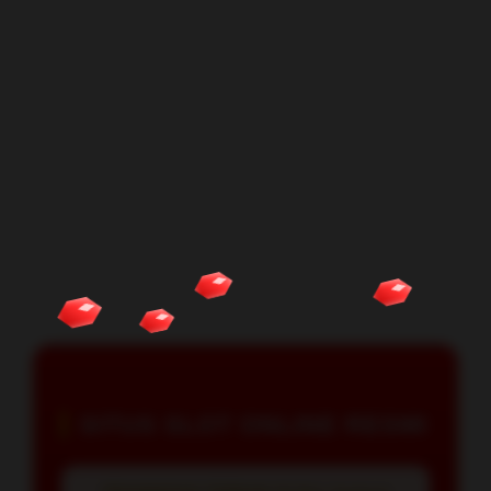
Slot Jackpot : Link
Terbaru Situs Slot Gacor
Hari Ini Gampang Menang
Maxwin
SITUS SLOT ONLINE RESMI