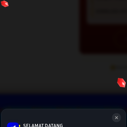
DOWNLOAD APK
Situs S
 Terbaru Situs Slot Gacor Har
Maxwin
SELAMAT DATANG