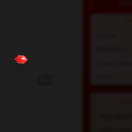
SIT
PEN
🔥
Win Rate
💳
Sistem Deposit
⚡
Layanan Pelangga
📱
Lisensi
+4 lebih
banyak
PENAW
BONUS DEPOSIT
LOYALTY POINT