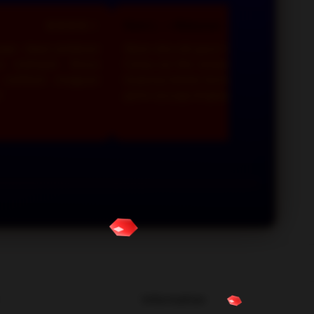
★★★★☆
Dewi L. — Makassar
★★★★★
pat perlakuan
Akses situs slot gacor hari ini praktis banget.
mpah. Bonus
Cukup cari Slot Jackpot di Google lewat HP,
ack mingguan
langsung kebuka lancar tanpa lemot. Pilihan
game-nya juga lengkap banget.
Information