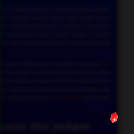
upakan agen terpercaya di indonesia dengan pilihan
pian menjadi jutawan dalam waktu singkat hanya
al, serta transaksi bank dan e-wallet 24 jam online
sasi kemenangan jackpot maxwin hingga ke tingkat
serta telah mengantongi lisensi resmi dari PAGCOR
er ternama slot88 guna menyajikan permainan
slot
ama Slot Jackpot dan raih kesempatan memenangkan
retan keuntungan melimpah melalui berbagai tawaran
onus loyalty point yang sangat menguntungkan bagi
gan mengetik kata kunci
Slot Jackpot
di pencarian
Gacor Slot Jackpot