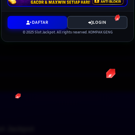
DAFTAR
LOGIN
dan terpercaya di Indonesia dengan pilihan permainan te
 hari ini?
© 2025 Slot Jackpot. All rights reserved. KOMPAK GENG
esmi seperti slot88 untuk menghadirkan permainan slot 
 transaksi via Bank dan E-wallet 24 jam nonstop tanpa ha
ik seperti Bonus Deposit Harian, Cashback Mingguan, Komi
 lewat perangkat smartphone, tablet, atau komputer Anda 
ot Jackpot