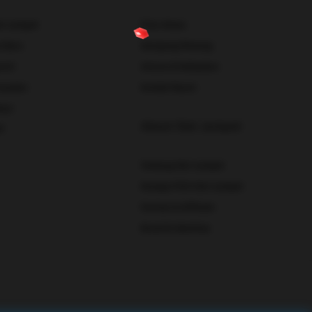
t Jackpot
Fitur Akses
n Baru
Gampang Menang
ord
Aturan & Kebijakan
ansaksi
Kontak Resmi
kasi
About Slot Jackpot
P
Tentang Slot Jackpot
Kenapa Pilih Slot Jackpot
Partner & Affiliate
Brand & Identitas