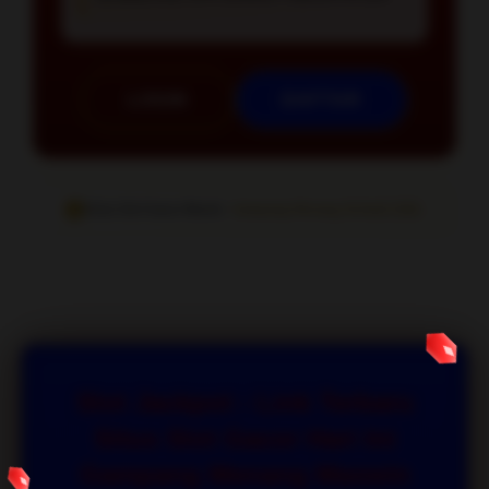
LOGIN
DAFTAR
Situs Slot Gacor Resmi :
Gampang Menang Terbaik 2026.
Layer Popup Close
Slot Jackpot : Link Terbaru
Situs Slot Gacor Hari Ini
Gampang Menang Maxwin