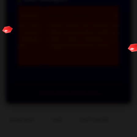
★★★★★
Budi P. — Surabaya
★★★★☆
ang menang yang
Proses deposit dan withdraw super cepat!
ate-nya beneran
Bebas transaksi pakai E-wallet 24 jam penuh
sebentar langsung
tanpa drama. Pelayanan CS-nya juga
me Slot88!
sangat profesional dan ramah.
© 2026 Slot Jackpot. All rights reserved.
SITUS SLOT
>
SLOT
>
SLOT GACOR