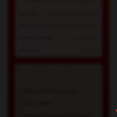
PENAWARAN TERBAIK DI Slot Jackpot
🔥
Win Rate
98.9% GAMPANG JACKPOT
💳
Sistem Deposit
E-Wallet, QRIS, Bank Lokal
⚡
Layanan Pelanggan
24 Jam Online
📱
Lisensi
PAGCOR
PENAWARAN TERBAIK DI Slot
Jackpot
BONUS DEPOSIT 8% (PGSOFT)
LOYALTY POINT
DOWNLOAD APK BONUS FREESPIN 20X