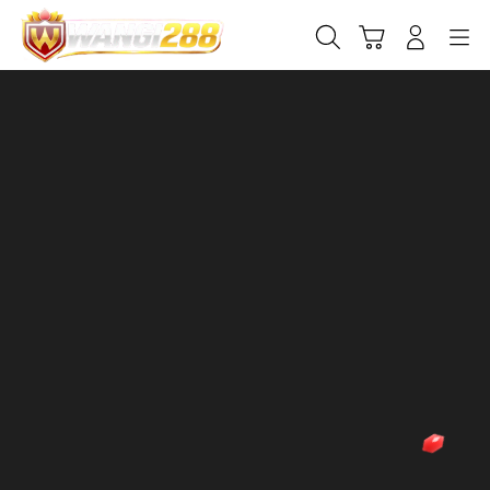
Skip
to
Cari
Troli
Login
Navigation
content