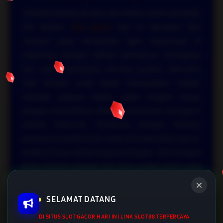
Selamat datang di situs slot online resmi penyedia
link terbaru
slot gacor
hari ini bersama Slot
Jackpot yang merupakan agen terpercaya di
indonesia dengan pilihan permainan terlengkap
dan paling gampang menang jackpot. Bersama
Slot Jackpot anda dapat mewujudkan impian
menjadi jutawan dalam waktu singkat hanya
dengan memainkan deretan permainan slot gacor
pilihan terfavorit. Didukung dengan fasilitas
pelayanan profesional, serta transaksi bank dan e-
wallet 24 jam online tanpa hambatan. Slot Jackpot
telah terbukti sebagai link situs slot88 resmi yang
konsisten memberikan sensasi kemenangan
jackpot maxwin hingga ke tingkat maksimal,
SELAMAT DATANG
lengkap dengan ketersediaan fitur VIP paling
DI SITUS SLOT GACOR HARI INI LINK SLOT88 TERPERCAYA
mutakhir untuk memanjakan seluruh member