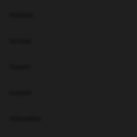
Buka
Footer Navigation
Products
Buka
Services
Buka
Support
Buka
Account
Buka
Information
Buka