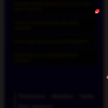
Slot Jackpot adalah situs slot online resmi
Berapa winrate permainan di situs slot
dan terpercaya di Indonesia dengan
gacor hari ini?
pilihan permainan terlengkap. Situs ini
Slot Jackpot bekerja sama dengan provider
dijamin aman karena telah mengantongi
Layanan transaksi apa saja yang
resmi seperti slot88 untuk menghadirkan
lisensi resmi PAGCOR.
tersedia?
permainan slot gacor hari ini gampang
Tersedia layanan pelanggan profesional
menang dengan winrate hingga 99.8%.
Bonus apa saja yang bisa didapatkan?
serta transaksi via Bank dan E-wallet 24
jam nonstop tanpa hambatan, lengkap
Pemain dapat menikmati berbagai promo
Bagaimana cara mengakses Slot
dengan fitur VIP untuk member setia.
menarik seperti Bonus Deposit Harian,
Jackpot?
Cashback Mingguan, Komisi Rollingan,
Cukup ketik Slot Jackpot di pencarian
hingga Bonus Loyalty Point.
Google lewat perangkat smartphone,
tablet, atau komputer Anda akan
menemukan link resmi kami.
Testimoni Member Setia
Slot Jackpot