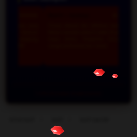
★★★★★
Budi P. — Surabaya
★★★★☆
ng menang yang
Proses deposit dan withdraw super cepat!
te-nya beneran
Bebas transaksi pakai E-wallet 24 jam penuh
ebentar langsung
tanpa drama. Pelayanan CS-nya juga
me Slot88!
sangat profesional dan ramah.
© 2026 Slot Jackpot. All rights reserved.
SITUS SLOT
>
SLOT
>
SLOT GACOR