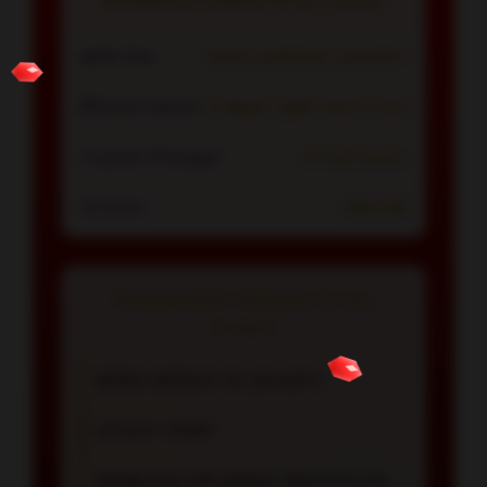
PENAWARAN TERBAIK DI Slot Jackpot
🔥
Win Rate
98.9% GAMPANG JACKPOT
💳
Sistem Deposit
E-Wallet, QRIS, Bank Lokal
⚡
Layanan Pelanggan
24 Jam Online
📱
Lisensi
PAGCOR
PENAWARAN TERBAIK DI Slot
Jackpot
BONUS DEPOSIT 8% (PGSOFT)
LOYALTY POINT
DOWNLOAD APK BONUS FREESPIN 20X