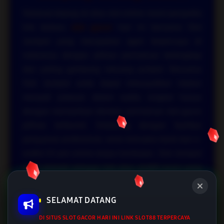
Selamat datang di situs slot online resmi penyedia
link terbaru
slot gacor
hari ini bersama Slot
Jackpot yang merupakan agen terpercaya di
indonesia dengan pilihan permainan terlengkap
dan paling gampang menang jackpot. Bersama
Slot Jackpot anda dapat mewujudkan impian
menjadi jutawan dalam waktu singkat hanya
dengan memainkan deretan permainan slot gacor
pilihan terfavorit. Didukung dengan fasilitas
pelayanan profesional, serta transaksi bank dan e-
wallet 24 jam online tanpa hambatan. Slot Jackpot
telah terbukti sebagai link situs slot88 resmi yang
konsisten memberikan sensasi kemenangan
jackpot maxwin hingga ke tingkat maksimal,
SELAMAT DATANG
lengkap dengan ketersediaan fitur VIP paling
DI SITUS SLOT GACOR HARI INI LINK SLOT88 TERPERCAYA
mutakhir untuk memanjakan seluruh member