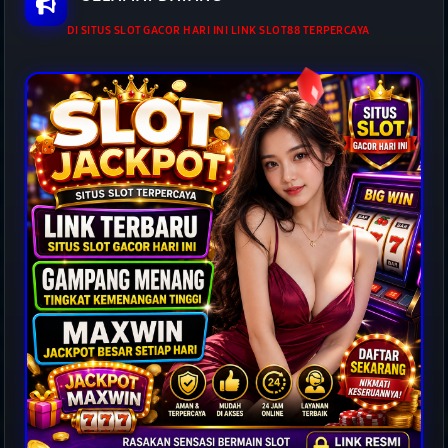
link terbaru
slot gacor
hari ini bersama Slot Jackpot yang mer
DI SITUS SLOT GACOR HARI INI LINK SLOT88 TERPERCAYA
g jackpot. Bersama Slot Jackpot anda dapat mewujudkan im
han terfavorit. Didukung dengan fasilitas pelayanan profesion
agai link situs slot88 resmi yang konsisten memberikan sen
paling mutakhir untuk memanjakan seluruh member setianya, 
 paling canggih saat ini.
tinggi, kami juga bekerja sama secara resmi dengan provid
capai 99.8%. Jadi jangan ragu lagi, segera bergabung bers
ran rupiah setiap hari. Kami selalu berkomitmen memberikan de
n, bonus cashback mingguan, bonus komisi rollingan, hingga b
 akses dengan sangat mudah dan praktis kapan saja cukup den
n komputer anda.
 Umum Seputar Situs Slot 