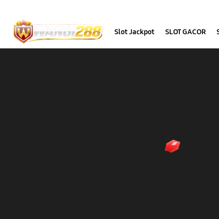
Skip
to
content
Slot Jackpot
SLOT GACOR