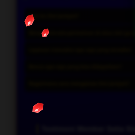
Apa itu Slot Jackpot?
Slot Jackpot adalah situs slot online resmi 
Berapa winrate permainan di situs slot gacor
mengantongi lisensi resmi PAGCOR.
Slot Jackpot bekerja sama dengan provider r
Layanan transaksi apa saja yang tersedia?
hingga 99.8%.
Tersedia layanan pelanggan profesional serta
Bonus apa saja yang bisa didapatkan?
setia.
Pemain dapat menikmati berbagai promo menar
Bagaimana cara mengakses Slot Jackpot?
Cukup ketik Slot Jackpot di pencarian Google
Testimoni Member Setia Sl