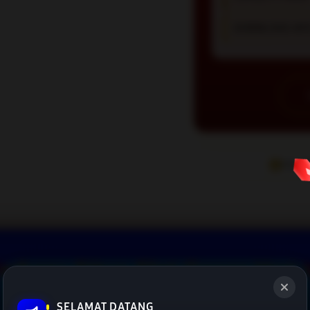
DOWNLOAD APK
Situs S
 Terbaru Situs Slot Gacor Har
Maxwin
SELAMAT DATANG