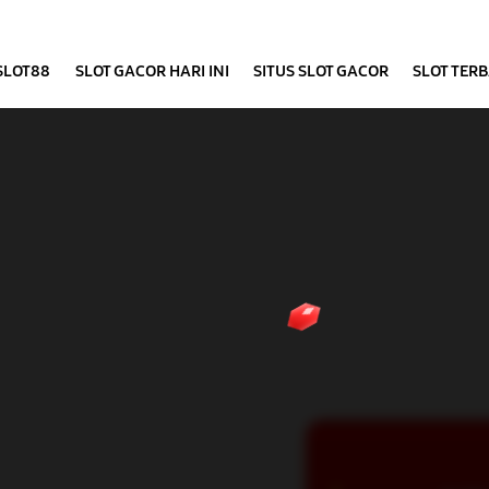
SLOT88
SLOT GACOR HARI INI
SITUS SLOT GACOR
SLOT TER
Slot Jack
Slot G