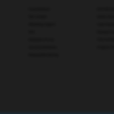
Pusat Bantuan
DAFTAR Slo
Slot Jackpot
Daftar Aku
WhatsApp Support
Lupa Passw
FAQ
Riwayat Tr
Kebijakan Privasi
Fitur Verifi
Syarat & Ketentuan
Program VI
Responsible Gaming