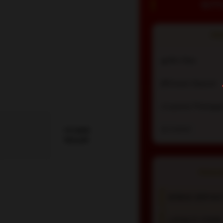
SIT
PEN
🔥
Win Rate
💳
Sistem Deposit
⚡
Layanan Pelangga
📱
Lisensi
+4 lebih
banyak
PENAW
BONUS DEPOSIT
LOYALTY POINT