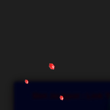
Layer Popup Close
Slot Jackpot : Link