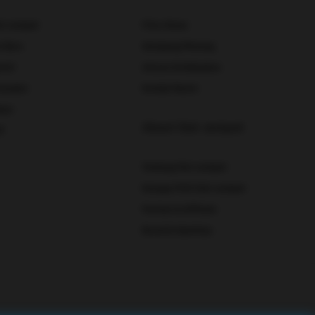
t Jackpot
Fitur Akses
n Baru
Gampang Menang
ord
Aturan & Kebijakan
ansaksi
Kontak Resmi
kasi
About Slot Jackpot
P
Tentang Slot Jackpot
Kenapa Pilih Slot Jackpot
Partner & Affiliate
Brand & Identitas