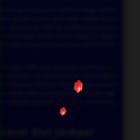
upakan agen terpercaya di indonesia dengan pilihan
pian menjadi jutawan dalam waktu singkat hanya
al, serta transaksi bank dan e-wallet 24 jam online
sasi kemenangan jackpot maxwin hingga ke tingkat
serta telah mengantongi lisensi resmi dari PAGCOR
er ternama slot88 guna menyajikan permainan
slot
ama Slot Jackpot dan raih kesempatan memenangkan
retan keuntungan melimpah melalui berbagai tawaran
onus loyalty point yang sangat menguntungkan bagi
gan mengetik kata kunci
Slot Jackpot
di pencarian
Gacor Slot Jackpot