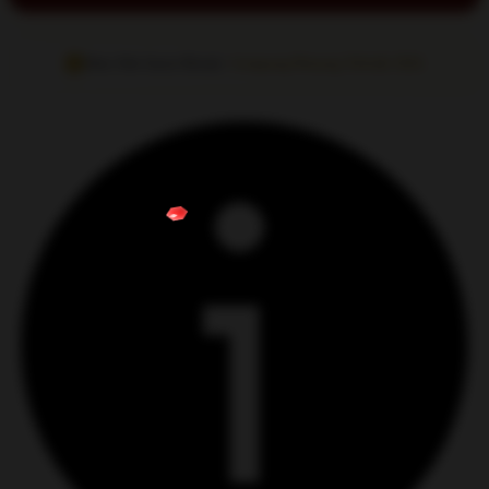
Situs Slot Gacor Resmi :
Gampang Menang Terbaik 2026.