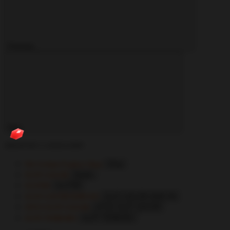
Previous
Next
SHOP BY CATEGORY
Slot Jackpot
Explore Shop
Shop
SLOT GACOR
Mobile
SLOT88
SLOT88
SLOT GACOR HARI INI
SLOT GACOR HARI INI
SITUS SLOT GACOR
SITUS SLOT GACOR
SLOT TERBARU
SLOT TERBARU