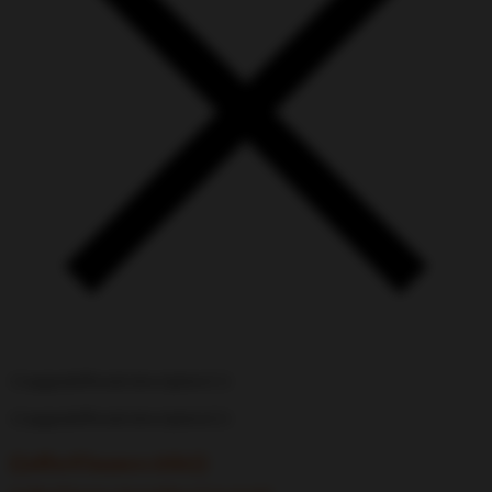
{{upgradeResult.description1}}
{{upgradeResult.description2}}
{{offerFinance.title}}