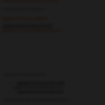
{{offerFinance.learnMoreCta.text}}
{{offerFinance.description}}
{{galaxyForever.title}}
{{galaxyForever.learnMoreCta.text}}
{{galaxyForever.learnMoreCta.text}}
{{galaxyForever.description}}
{{galaxyForever.yesAttr.text}}
{{galaxyForever.yesAttr.subText}}
{{galaxyForever.noAttr.text}}
{{galaxyForeverResult.displayModelName}}