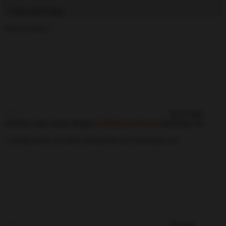
Tutup Layar Popup
Privacy Policy
Saya telah
membaca dan setuju dengan
Kebijakan Privasi
Samsung.com
Centang kotak ini untuk melanjutkan ke Samsung.com.
Dengan