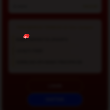
📱
Lisensi
PAGCOR
PENAWARAN TERBAIK DI Slot Jackpot
BONUS DEPOSIT 8% (PGSOFT)
LOYALTY POINT
DOWNLOAD APK BONUS FREESPIN 20X
LOGIN
DAFTAR