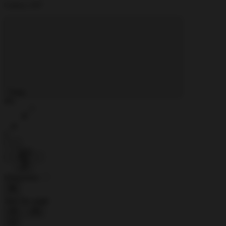
Galaxy A07
Tutup
0%
Dimension
Spin the angle
AR