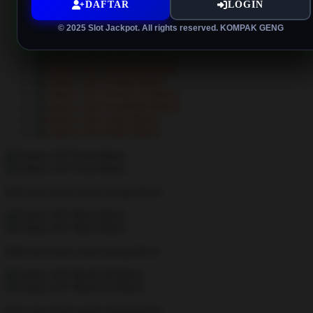
DAFTAR
LOGIN
+4 lebih banyak
© 2025 Slot Jackpot. All rights reserved. KOMPAK GENG
Klik atau ketuk untuk memperkecil
Klik atau ketuk untuk memperkecil
Klik atau ketuk untuk memperkecil