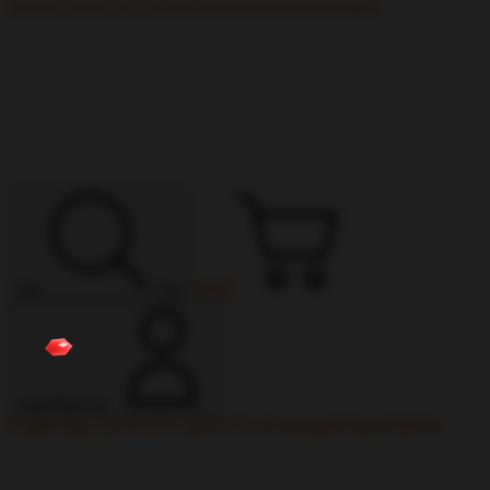
Receive up to 5% of your purchase back in points.
Troli
Cari
Cari
Login/Sign-Up
Login/Sign-Up
Receive up to 5% of your purchase back in