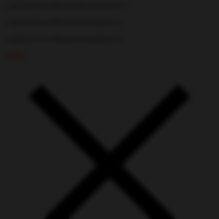
{{galaxyForeverResult.discountText1}}
{{galaxyForeverResult.description1}}
{{galaxyForeverResult.description2}}
Tutup