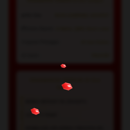
PENAWARAN TERBAIK DI Slot Jackpot
🔥
Win Rate
98.9% GAMPANG JACKPOT
💳
Sistem Deposit
E-Wallet, QRIS, Bank Lokal
⚡
Layanan Pelanggan
24 Jam Online
📱
Lisensi
PAGCOR
PENAWARAN TERBAIK DI Slot
Jackpot
BONUS DEPOSIT 8% (PGSOFT)
LOYALTY POINT
DOWNLOAD APK BONUS FREESPIN 20X