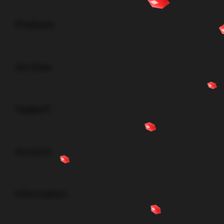
Buka
Footer Navigation
Products
Buka
Services
Buka
Support
Buka
Account
Buka
Information
Buka