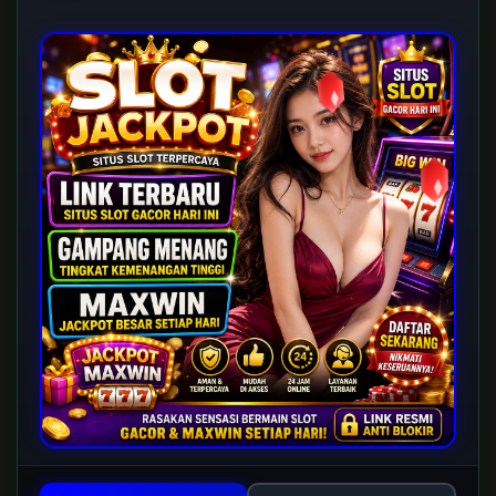
setianya, serta telah mengantongi lisensi resmi
dari PAGCOR sebagai rekomendasi situs
slot
online terupdate dan paling canggih saat ini.
Untuk menghadirkan pengalaman bermain tingkat
tinggi, kami juga bekerja sama secara resmi
dengan provider ternama slot88 guna menyajikan
permainan
slot gampang menang
dengan
persentase winrate mencapai 99.8%. Jadi jangan
ragu lagi, segera bergabung bersama Slot Jackpot
dan raih kesempatan memenangkan hadiah
jackpot bernilai ratusan juta hingga miliaran rupiah
setiap hari. Kami selalu berkomitmen memberikan
deretan keuntungan melimpah melalui berbagai
tawaran promo bonus terbaik, seperti bonus
deposit harian, bonus cashback mingguan, bonus