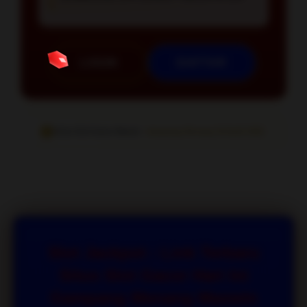
LOGIN
DAFTAR
Situs Slot Gacor Resmi :
Gampang Menang Terbaik 2026.
Layer Popup Close
Slot Jackpot : Link Terbaru
Situs Slot Gacor Hari Ini
Gampang Menang Maxwin