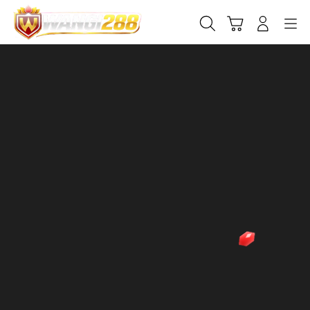
Skip
to
Cari
Troli
Login
Navigation
content