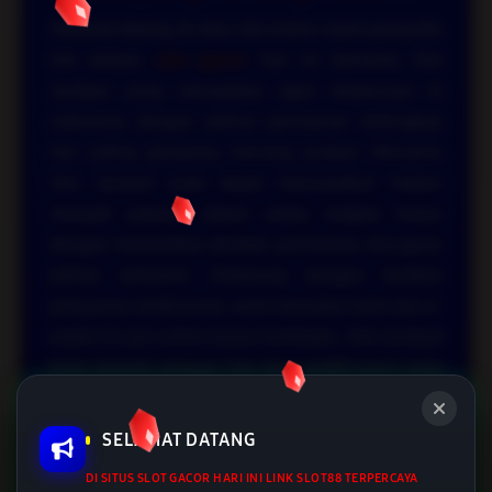
Selamat datang di situs slot online resmi penyedia
link terbaru
slot gacor
hari ini bersama Slot
Jackpot yang merupakan agen terpercaya di
indonesia dengan pilihan permainan terlengkap
dan paling gampang menang jackpot. Bersama
Slot Jackpot anda dapat mewujudkan impian
menjadi jutawan dalam waktu singkat hanya
dengan memainkan deretan permainan slot gacor
pilihan terfavorit. Didukung dengan fasilitas
pelayanan profesional, serta transaksi bank dan e-
wallet 24 jam online tanpa hambatan. Slot Jackpot
telah terbukti sebagai link situs slot88 resmi yang
konsisten memberikan sensasi kemenangan
jackpot maxwin hingga ke tingkat maksimal,
SELAMAT DATANG
lengkap dengan ketersediaan fitur VIP paling
DI SITUS SLOT GACOR HARI INI LINK SLOT88 TERPERCAYA
mutakhir untuk memanjakan seluruh member