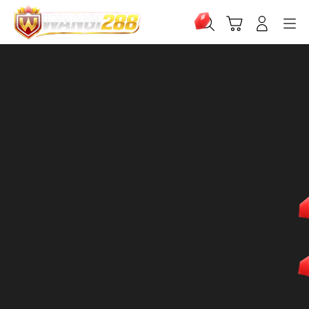
Skip
to
Cari
Troli
Login
Navigation
content