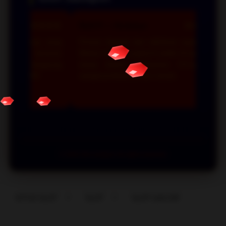
★★★★★
Budi P. — Surabaya
★★★★☆
ang menang yang
Proses deposit dan withdraw super cepat!
ate-nya beneran
Bebas transaksi pakai E-wallet 24 jam penuh
ebentar langsung
tanpa drama. Pelayanan CS-nya juga
me Slot88!
sangat profesional dan ramah.
© 2026 Slot Jackpot. All rights reserved.
SITUS SLOT
>
SLOT
>
SLOT GACOR