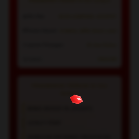
PENAWARAN TERBAIK DI Slot Jackpot
🔥
Win Rate
98.9% GAMPANG JACKPOT
💳
Sistem Deposit
E-Wallet, QRIS, Bank Lokal
⚡
Layanan Pelanggan
24 Jam Online
📱
Lisensi
PAGCOR
PENAWARAN TERBAIK DI Slot
Jackpot
BONUS DEPOSIT 8% (PGSOFT)
LOYALTY POINT
DOWNLOAD APK BONUS FREESPIN 20X