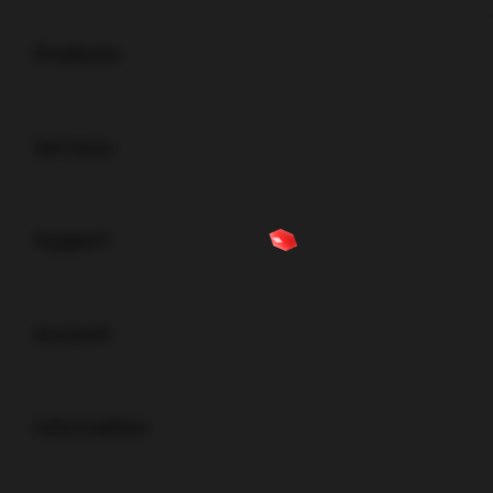
Buka
Footer Navigation
Products
Buka
Services
Buka
Support
Buka
Account
Buka
Information
Buka