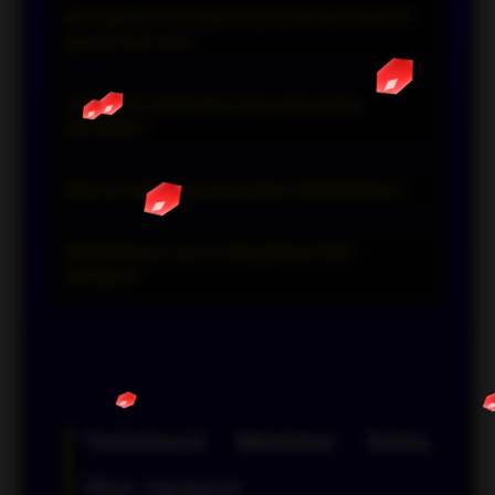
Slot Jackpot adalah situs slot online resmi
Berapa winrate permainan di situs slot
dan terpercaya di Indonesia dengan
gacor hari ini?
pilihan permainan terlengkap. Situs ini
Slot Jackpot bekerja sama dengan provider
dijamin aman karena telah mengantongi
Layanan transaksi apa saja yang
resmi seperti slot88 untuk menghadirkan
lisensi resmi PAGCOR.
tersedia?
permainan slot gacor hari ini gampang
Tersedia layanan pelanggan profesional
menang dengan winrate hingga 99.8%.
Bonus apa saja yang bisa didapatkan?
serta transaksi via Bank dan E-wallet 24
jam nonstop tanpa hambatan, lengkap
Pemain dapat menikmati berbagai promo
Bagaimana cara mengakses Slot
dengan fitur VIP untuk member setia.
menarik seperti Bonus Deposit Harian,
Jackpot?
Cashback Mingguan, Komisi Rollingan,
Cukup ketik Slot Jackpot di pencarian
hingga Bonus Loyalty Point.
Google lewat perangkat smartphone,
tablet, atau komputer Anda akan
menemukan link resmi kami.
Testimoni Member Setia
Slot Jackpot