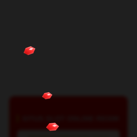
Slot Jackpot : Link
Terbaru Situs Slot Gacor
Hari Ini Gampang Menang
Maxwin
SITUS SLOT ONLINE RESMI