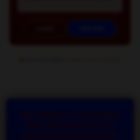
LOGIN
DAFTAR
Situs Slot Gacor Resmi :
Gampang Menang Terbaik 2026.
Layer Popup Close
Slot Jackpot : Link Terbaru
Situs Slot Gacor Hari Ini
Gampang Menang Maxwin