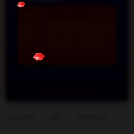
★★★★★
Budi P. — Surabaya
★★★★☆
ang menang yang
Proses deposit dan withdraw super cepat!
ate-nya beneran
Bebas transaksi pakai E-wallet 24 jam penuh
sebentar langsung
tanpa drama. Pelayanan CS-nya juga
me Slot88!
sangat profesional dan ramah.
© 2026 Slot Jackpot. All rights reserved.
SITUS SLOT
>
SLOT
>
SLOT GACOR