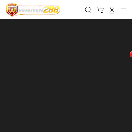
Skip
to
Cari
Troli
Login
Navigation
content