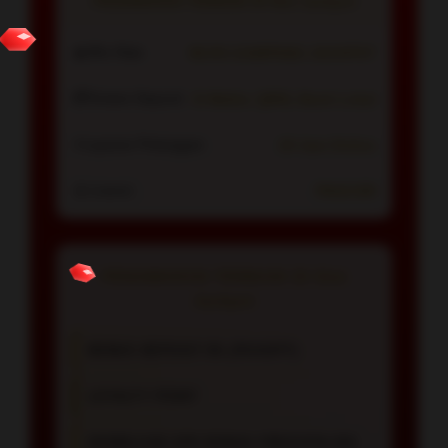
PENAWARAN TERBAIK DI Slot Jackpot
🔥
Win Rate
98.9% GAMPANG JACKPOT
💳
Sistem Deposit
E-Wallet, QRIS, Bank Lokal
⚡
Layanan Pelanggan
24 Jam Online
📱
Lisensi
PAGCOR
PENAWARAN TERBAIK DI Slot
Jackpot
BONUS DEPOSIT 8% (PGSOFT)
LOYALTY POINT
DOWNLOAD APK BONUS FREESPIN 20X