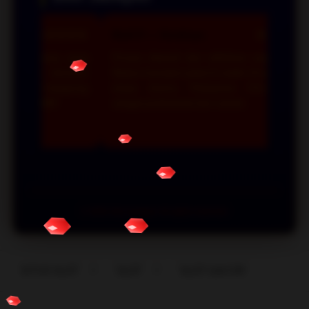
★★★★★
Budi P. — Surabaya
★★★★☆
ang menang yang
Proses deposit dan withdraw super cepat!
ate-nya beneran
Bebas transaksi pakai E-wallet 24 jam penuh
sebentar langsung
tanpa drama. Pelayanan CS-nya juga
me Slot88!
sangat profesional dan ramah.
© 2026 Slot Jackpot. All rights reserved.
SITUS SLOT
>
SLOT
>
SLOT GACOR