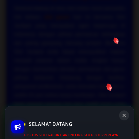
Selamat datang di situs slot online resmi penyedia
link terbaru
slot gacor
hari ini bersama Slot
Jackpot yang merupakan agen terpercaya di
indonesia dengan pilihan permainan terlengkap
dan paling gampang menang jackpot. Bersama
Slot Jackpot anda dapat mewujudkan impian
menjadi jutawan dalam waktu singkat hanya
dengan memainkan deretan permainan slot gacor
pilihan terfavorit. Didukung dengan fasilitas
pelayanan profesional, serta transaksi bank dan e-
wallet 24 jam online tanpa hambatan. Slot Jackpot
telah terbukti sebagai link situs slot88 resmi yang
konsisten memberikan sensasi kemenangan
jackpot maxwin hingga ke tingkat maksimal,
SELAMAT DATANG
lengkap dengan ketersediaan fitur VIP paling
DI SITUS SLOT GACOR HARI INI LINK SLOT88 TERPERCAYA
mutakhir untuk memanjakan seluruh member