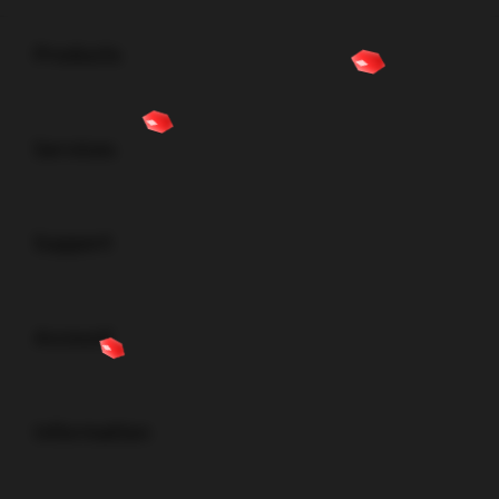
Buka
Footer Navigation
Products
Buka
Services
Buka
Support
Buka
Account
Buka
Information
Buka