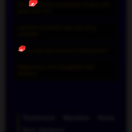
Slot Jackpot adalah situs slot online resmi
Berapa winrate permainan di situs slot
dan terpercaya di Indonesia dengan
gacor hari ini?
pilihan permainan terlengkap. Situs ini
Slot Jackpot bekerja sama dengan provider
dijamin aman karena telah mengantongi
Layanan transaksi apa saja yang
resmi seperti slot88 untuk menghadirkan
lisensi resmi PAGCOR.
tersedia?
permainan slot gacor hari ini gampang
Tersedia layanan pelanggan profesional
menang dengan winrate hingga 99.8%.
Bonus apa saja yang bisa didapatkan?
serta transaksi via Bank dan E-wallet 24
jam nonstop tanpa hambatan, lengkap
Pemain dapat menikmati berbagai promo
Bagaimana cara mengakses Slot
dengan fitur VIP untuk member setia.
menarik seperti Bonus Deposit Harian,
Jackpot?
Cashback Mingguan, Komisi Rollingan,
Cukup ketik Slot Jackpot di pencarian
hingga Bonus Loyalty Point.
Google lewat perangkat smartphone,
tablet, atau komputer Anda akan
menemukan link resmi kami.
Testimoni Member Setia
Slot Jackpot