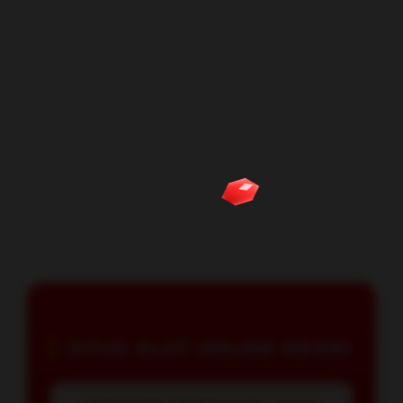
Slot Jackpot : Link
Terbaru Situs Slot Gacor
Hari Ini Gampang Menang
Maxwin
SITUS SLOT ONLINE RESMI