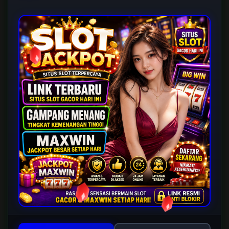
setianya, serta telah mengantongi lisensi resmi
dari PAGCOR sebagai rekomendasi situs
slot
online terupdate dan paling canggih saat ini.
Untuk menghadirkan pengalaman bermain tingkat
tinggi, kami juga bekerja sama secara resmi
dengan provider ternama slot88 guna menyajikan
permainan
slot gampang menang
dengan
persentase winrate mencapai 99.8%. Jadi jangan
ragu lagi, segera bergabung bersama Slot Jackpot
dan raih kesempatan memenangkan hadiah
jackpot bernilai ratusan juta hingga miliaran rupiah
setiap hari. Kami selalu berkomitmen memberikan
deretan keuntungan melimpah melalui berbagai
tawaran promo bonus terbaik, seperti bonus
deposit harian, bonus cashback mingguan, bonus