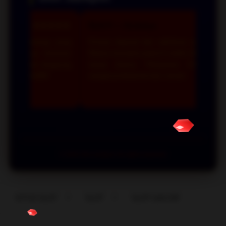
★★★★★
Budi P. — Surabaya
★★★★☆
mpang menang yang
Proses deposit dan withdraw super cepat!
nrate-nya beneran
Bebas transaksi pakai E-wallet 24 jam penuh
n sebentar langsung
tanpa drama. Pelayanan CS-nya juga
 game Slot88!
sangat profesional dan ramah.
© 2026 Slot Jackpot. All rights reserved.
SITUS SLOT
>
SLOT
>
SLOT GACOR