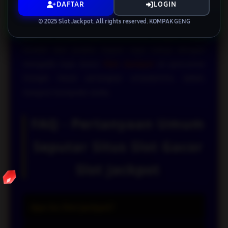
DAFTAR
LOGIN
komisi rollingan, hingga bonus loyalty point yang
sangat menguntungkan bagi para pemain. Situs
© 2025 Slot Jackpot. All rights reserved. KOMPAK GENG
slot Slot Jackpot dapat anda akses dengan sangat
mudah dan praktis kapan saja cukup dengan
mengetik kata kunci
Slot Jackpot
di pencarian
Google lewat perangkat smartphone, tablet,
maupun komputer anda.
FAQ - Pertanyaan Umum
Seputar Situs Slot Gacor
Slot Jackpot
Apa itu Slot Jackpot?