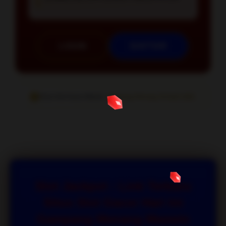
LOGIN
DAFTAR
Situs Slot Gacor Resmi :
Gampang Menang Terbaik 2026.
Layer Popup Close
Slot Jackpot : Link Terbaru
Situs Slot Gacor Hari Ini
Gampang Menang Maxwin