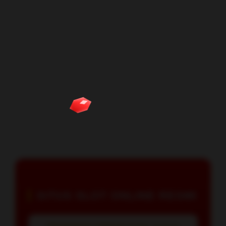
Slot Jackpot : Link
Terbaru Situs Slot Gacor
Hari Ini Gampang Menang
Maxwin
SITUS SLOT ONLINE RESMI