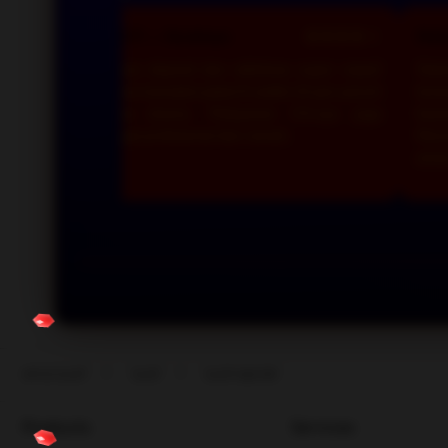
★★
Budi P. — Surabaya
★★★★☆
Siska M.
yang
Proses deposit dan withdraw super cepat!
Sistem li
eran
Bebas transaksi pakai E-wallet 24 jam penuh
tenang pa
sung
tanpa drama. Pelayanan CS-nya juga
keamana
sangat profesional dan ramah.
Recomende
aman.
SITUS SLOT
>
SLOT
>
SLOT GACOR
Footer Navigation
Products
Services