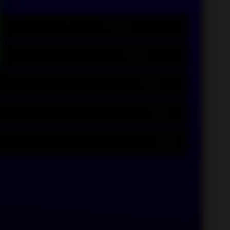
rlengkap. Situs ini dijamin aman karena telah
gacor hari ini gampang menang dengan winrate
mbatan, lengkap dengan fitur VIP untuk member
si Rollingan, hingga Bonus Loyalty Point.
akan menemukan link resmi kami.