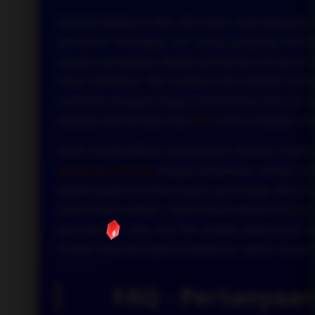
Selamat datang di situs slot online resmi penyedia 
permainan terlengkap dan paling gampang menan
dengan memainkan deretan permainan slot gacor pili
tanpa hambatan. Slot Jackpot telah terbukti seb
maksimal, lengkap dengan ketersediaan fitur VIP 
sebagai rekomendasi situs
slot
online terupdate dan
Untuk menghadirkan pengalaman bermain tingkat 
gampang menang
dengan persentase winrate men
hadiah jackpot bernilai ratusan juta hingga milia
promo bonus terbaik, seperti bonus deposit haria
para pemain. Situs slot Slot Jackpot dapat anda
Google lewat perangkat smartphone, tablet, maupu
FAQ - Pertanyaan