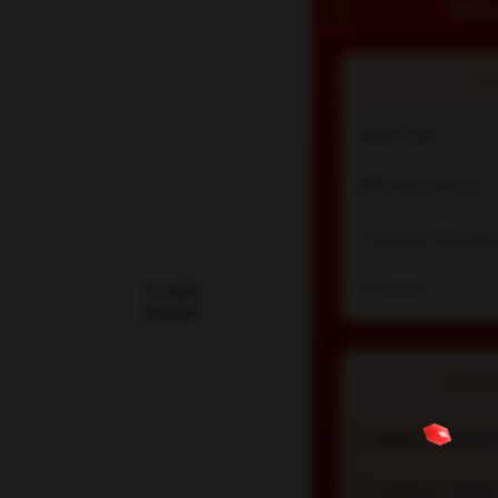
SIT
PEN
🔥
Win Rate
💳
Sistem Deposit
⚡
Layanan Pelangga
📱
Lisensi
+4 lebih
banyak
PENAW
BONUS DEPOSIT
LOYALTY POINT