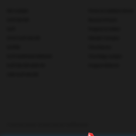
Slot Jackpot
Promo & Cashback Harian
SLOT GACOR
Bocoran & Event
SLOT
Program & Undian
SITUS SLOT GACOR
Metode Transaksi
SLOT88
Fitur Maxwin
SLOT GAMPANG MENANG
Fitur Mega Jackpot
SLOT GACOR HARI INI
Program Referral
LINK SLOT GACOR
© 2025 Slot Jackpot. All rights reserved. KOMPAK GENG