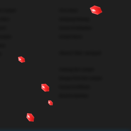
t Jackpot
Fitur Akses
n Baru
Gampang Menang
ord
Aturan & Kebijakan
ansaksi
Kontak Resmi
kasi
About Slot Jackpot
P
Tentang Slot Jackpot
Kenapa Pilih Slot Jackpot
Partner & Affiliate
Brand & Identitas