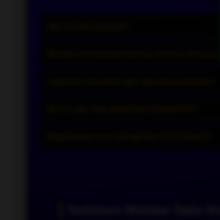
Apa itu Slot Jackpot?
Slot Jackpot adalah situs slot online resmi 
Berapa winrate permainan di situs slot gacor
mengantongi lisensi resmi PAGCOR.
Slot Jackpot bekerja sama dengan provider r
Layanan transaksi apa saja yang tersedia?
hingga 99.8%.
Tersedia layanan pelanggan profesional serta
Bonus apa saja yang bisa didapatkan?
setia.
Pemain dapat menikmati berbagai promo menar
Bagaimana cara mengakses Slot Jackpot?
Cukup ketik Slot Jackpot di pencarian Google
Testimoni Member Setia Sl