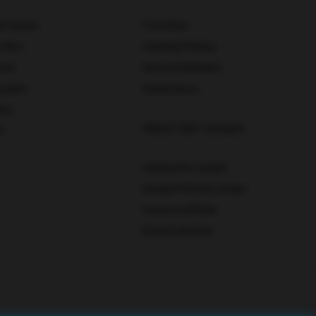
t Jackpot
Fitur Akses
n Baru
Gampang Menang
ord
Aturan & Kebijakan
ansaksi
Kontak Resmi
kasi
About Slot Jackpot
P
Tentang Slot Jackpot
Kenapa Pilih Slot Jackpot
Partner & Affiliate
Brand & Identitas