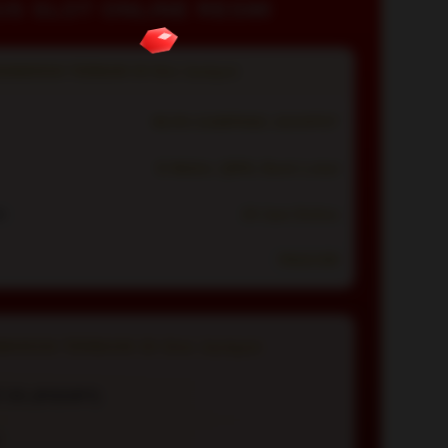
US SLOT ONLINE RESMI
AWARAN TERBAIK DI Slot Jackpot
98.9% GAMPANG JACKPOT
E-Wallet, QRIS, Bank Lokal
n
24 Jam Online
PAGCOR
ARAN TERBAIK DI Slot Jackpot
 8% (PGSOFT)