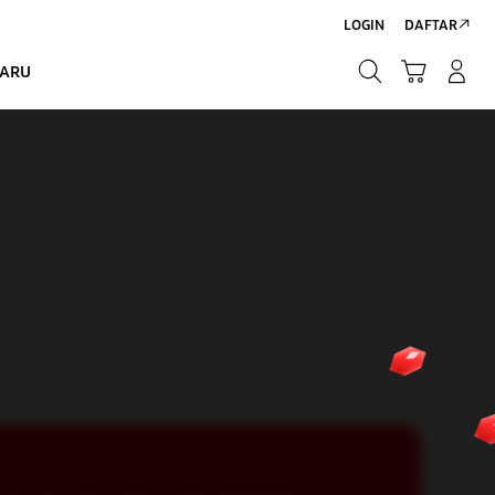
LOGIN
DAFTAR
Cari
Troli
Login/Sign-Up
BARU
Cari
pot : Link Terbaru Situs
acor Hari Ini Gampang
Menang Maxwin