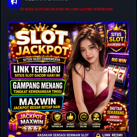
link terbaru
slot gacor
hari ini bersama Slot Jackpot yang mer
DI SITUS SLOT GACOR HARI INI LINK SLOT88 TERPERCAYA
g jackpot. Bersama Slot Jackpot anda dapat mewujudkan im
han terfavorit. Didukung dengan fasilitas pelayanan profesion
agai link situs slot88 resmi yang konsisten memberikan sen
paling mutakhir untuk memanjakan seluruh member setianya, 
 paling canggih saat ini.
tinggi, kami juga bekerja sama secara resmi dengan provid
capai 99.8%. Jadi jangan ragu lagi, segera bergabung bers
ran rupiah setiap hari. Kami selalu berkomitmen memberikan de
n, bonus cashback mingguan, bonus komisi rollingan, hingga b
 akses dengan sangat mudah dan praktis kapan saja cukup den
n komputer anda.
 Umum Seputar Situs Slot 