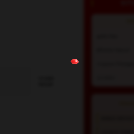
SIT
PEN
🔥
Win Rate
💳
Sistem Deposit
⚡
Layanan Pelangga
📱
Lisensi
+4 lebih
banyak
PENAW
BONUS DEPOSIT
LOYALTY POINT