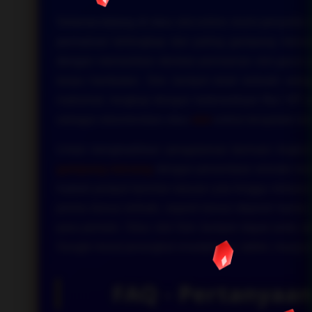
Selamat datang di situs slot online resmi penyedia 
permainan terlengkap dan paling gampang menan
dengan memainkan deretan permainan slot gacor pili
tanpa hambatan. Slot Jackpot telah terbukti seb
maksimal, lengkap dengan ketersediaan fitur VIP 
sebagai rekomendasi situs
slot
online terupdate dan
Untuk menghadirkan pengalaman bermain tingkat 
gampang menang
dengan persentase winrate men
hadiah jackpot bernilai ratusan juta hingga milia
promo bonus terbaik, seperti bonus deposit haria
para pemain. Situs slot Slot Jackpot dapat anda
Google lewat perangkat smartphone, tablet, maupu
FAQ - Pertanyaan