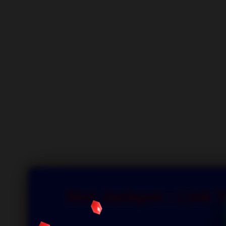
Layer Popup Close
Slot Jackpot : Link