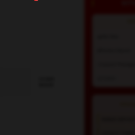
SIT
PEN
🔥
Win Rate
💳
Sistem Deposit
⚡
Layanan Pelangga
📱
Lisensi
+4 lebih
banyak
PENAW
BONUS DEPOSIT
LOYALTY POINT