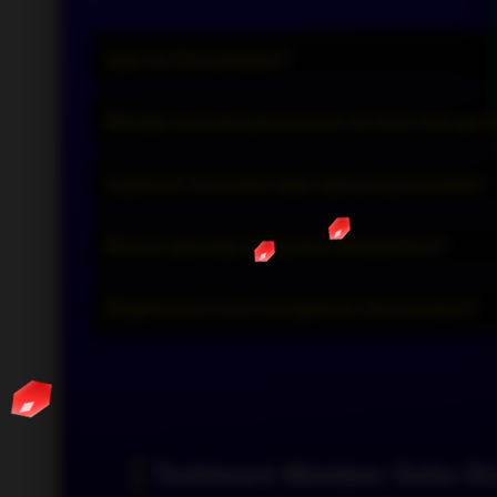
Apa itu Slot Jackpot?
Slot Jackpot adalah situs slot online resmi 
Berapa winrate permainan di situs slot gacor
mengantongi lisensi resmi PAGCOR.
Slot Jackpot bekerja sama dengan provider r
Layanan transaksi apa saja yang tersedia?
hingga 99.8%.
Tersedia layanan pelanggan profesional serta
Bonus apa saja yang bisa didapatkan?
setia.
Pemain dapat menikmati berbagai promo menar
Bagaimana cara mengakses Slot Jackpot?
Cukup ketik Slot Jackpot di pencarian Google
Testimoni Member Setia Sl