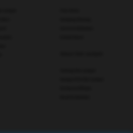
t Jackpot
Fitur Akses
n Baru
Gampang Menang
ord
Aturan & Kebijakan
ansaksi
Kontak Resmi
kasi
About Slot Jackpot
P
Tentang Slot Jackpot
Kenapa Pilih Slot Jackpot
Partner & Affiliate
Brand & Identitas