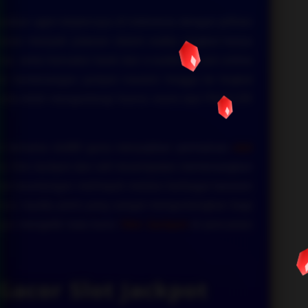
upakan agen terpercaya di indonesia dengan pilihan
pian menjadi jutawan dalam waktu singkat hanya
al, serta transaksi bank dan e-wallet 24 jam online
sasi kemenangan jackpot maxwin hingga ke tingkat
serta telah mengantongi lisensi resmi dari PAGCOR
er ternama slot88 guna menyajikan permainan
slot
ama Slot Jackpot dan raih kesempatan memenangkan
retan keuntungan melimpah melalui berbagai tawaran
onus loyalty point yang sangat menguntungkan bagi
gan mengetik kata kunci
Slot Jackpot
di pencarian
Gacor Slot Jackpot