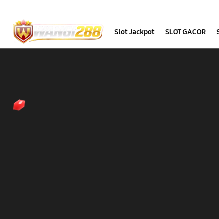
Skip
to
content
Slot Jackpot
SLOT GACOR