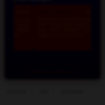
★★★★★
Budi P. — Surabaya
★★★★☆
ang menang yang
Proses deposit dan withdraw super cepat!
ate-nya beneran
Bebas transaksi pakai E-wallet 24 jam penuh
sebentar langsung
tanpa drama. Pelayanan CS-nya juga
me Slot88!
sangat profesional dan ramah.
© 2026 Slot Jackpot. All rights reserved.
SITUS SLOT
>
SLOT
>
SLOT GACOR