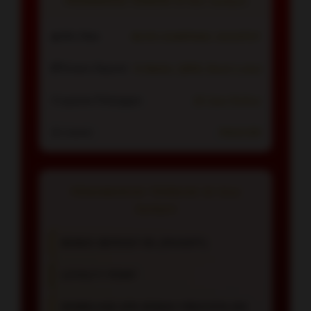
PENAWARAN TERBAIK DI Slot Jackpot
🔥
Win Rate
98.9% GAMPANG JACKPOT
💳
Sistem Deposit
E-Wallet, QRIS, Bank Lokal
⚡
Layanan Pelanggan
24 Jam Online
📱
Lisensi
PAGCOR
PENAWARAN TERBAIK DI Slot
Jackpot
BONUS DEPOSIT 8% (PGSOFT)
LOYALTY POINT
DOWNLOAD APK BONUS FREESPIN 20X