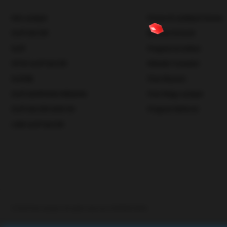
Slot Jackpot
Promo & Cashback Harian
SLOT GACOR
Bocoran & Event
SLOT
Program & Undian
SITUS SLOT GACOR
Metode Transaksi
SLOT88
Fitur Maxwin
SLOT GAMPANG MENANG
Fitur Mega Jackpot
SLOT GACOR HARI INI
Program Referral
LINK SLOT GACOR
© 2025 Slot Jackpot. All rights reserved. KOMPAK GENG