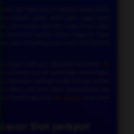
upakan agen terpercaya di indonesia dengan pilihan
pian menjadi jutawan dalam waktu singkat hanya
al, serta transaksi bank dan e-wallet 24 jam online
sasi kemenangan jackpot maxwin hingga ke tingkat
serta telah mengantongi lisensi resmi dari PAGCOR
er ternama slot88 guna menyajikan permainan
slot
ama Slot Jackpot dan raih kesempatan memenangkan
retan keuntungan melimpah melalui berbagai tawaran
onus loyalty point yang sangat menguntungkan bagi
gan mengetik kata kunci
Slot Jackpot
di pencarian
Gacor Slot Jackpot