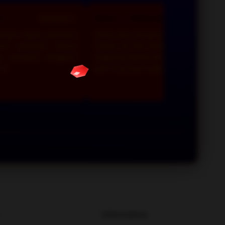
★★★★☆
Dewi L. — Makassar
★★★★★
apat perlakuan
Akses situs slot gacor hari ini praktis banget.
impah. Bonus
Cukup cari Slot Jackpot di Google lewat HP,
back mingguan
langsung kebuka lancar tanpa lemot. Pilihan
game-nya juga lengkap banget.
Information