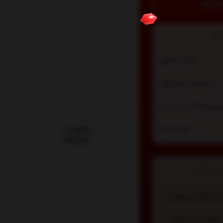
SIT
PEN
🔥
Win Rate
💳
Sistem Deposit
⚡
Layanan Pelangga
📱
Lisensi
+4 lebih
banyak
PENAW
BONUS DEPOSIT
LOYALTY POINT