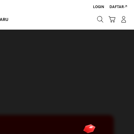
LOGIN
DAFTAR
Cari
Troli
Login/Sign-Up
BARU
Cari
pot : Link Terbaru Situs
acor Hari Ini Gampang
Menang Maxwin