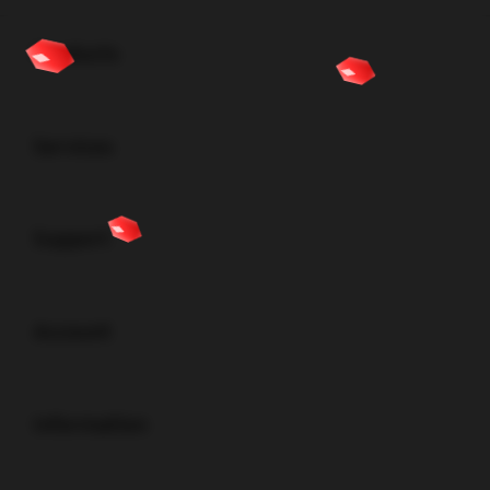
Buka
Footer Navigation
Products
Buka
Services
Buka
Support
Buka
Account
Buka
Information
Buka