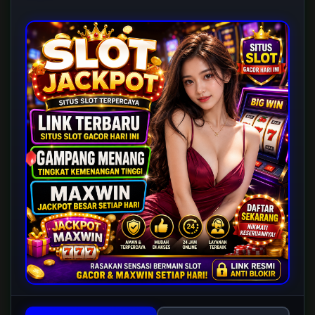
setianya, serta telah mengantongi lisensi resmi
dari PAGCOR sebagai rekomendasi situs
slot
online terupdate dan paling canggih saat ini.
Untuk menghadirkan pengalaman bermain tingkat
tinggi, kami juga bekerja sama secara resmi
dengan provider ternama slot88 guna menyajikan
permainan
slot gampang menang
dengan
persentase winrate mencapai 99.8%. Jadi jangan
ragu lagi, segera bergabung bersama Slot Jackpot
dan raih kesempatan memenangkan hadiah
jackpot bernilai ratusan juta hingga miliaran rupiah
setiap hari. Kami selalu berkomitmen memberikan
deretan keuntungan melimpah melalui berbagai
tawaran promo bonus terbaik, seperti bonus
deposit harian, bonus cashback mingguan, bonus