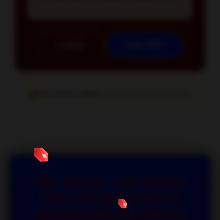
LOGIN
DAFTAR
Situs Slot Gacor Resmi :
Gampang Menang Terbaik 2026.
Layer Popup Close
Slot Jackpot : Link Terbaru
Situs Slot Gacor Hari Ini
Gampang Menang Maxwin