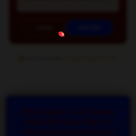
LOGIN
DAFTAR
Situs Slot Gacor Resmi :
Gampang Menang Terbaik 2026.
Layer Popup Close
Slot Jackpot : Link Terbaru
Situs Slot Gacor Hari Ini
Gampang Menang Maxwin