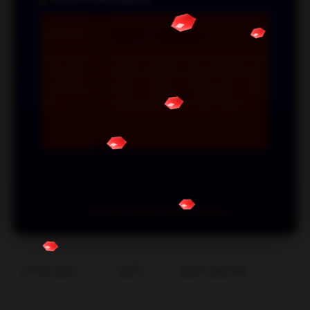
★★★★★
Budi P. — Surabaya
★★★★☆
ang menang yang
Proses deposit dan withdraw super cepat!
ate-nya beneran
Bebas transaksi pakai E-wallet 24 jam penuh
ebentar langsung
tanpa drama. Pelayanan CS-nya juga
me Slot88!
sangat profesional dan ramah.
© 2026 Slot Jackpot. All rights reserved.
SITUS SLOT
>
SLOT
>
SLOT GACOR