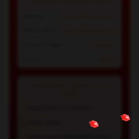
PENAWARAN TERBAIK DI Slot Jackpot
🔥
Win Rate
98.9% GAMPANG JACKPOT
💳
Sistem Deposit
E-Wallet, QRIS, Bank Lokal
⚡
Layanan Pelanggan
24 Jam Online
📱
Lisensi
PAGCOR
PENAWARAN TERBAIK DI Slot
Jackpot
BONUS DEPOSIT 8% (PGSOFT)
LOYALTY POINT
DOWNLOAD APK BONUS FREESPIN 20X