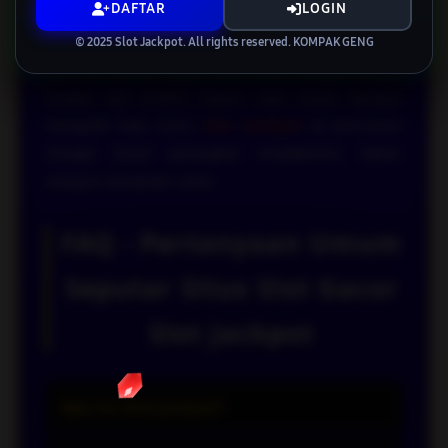
DAFTAR
LOGIN
komisi rollingan, hingga bonus loyalty point yang
sangat menguntungkan bagi para pemain. Situs
© 2025 Slot Jackpot. All rights reserved. KOMPAK GENG
slot Slot Jackpot dapat anda akses dengan sangat
mudah dan praktis kapan saja cukup dengan
mengetik kata kunci
Slot Jackpot
di pencarian
Google lewat perangkat smartphone, tablet,
maupun komputer anda.
FAQ - Pertanyaan Umum
Seputar Situs Slot Gacor
Slot Jackpot
Apa itu Slot Jackpot?