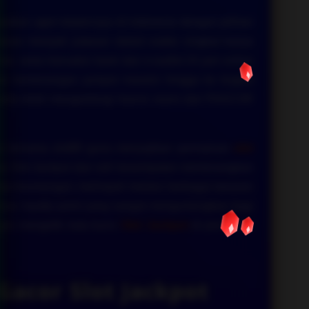
upakan agen terpercaya di indonesia dengan pilihan
pian menjadi jutawan dalam waktu singkat hanya
al, serta transaksi bank dan e-wallet 24 jam online
sasi kemenangan jackpot maxwin hingga ke tingkat
serta telah mengantongi lisensi resmi dari PAGCOR
er ternama slot88 guna menyajikan permainan
slot
ama Slot Jackpot dan raih kesempatan memenangkan
retan keuntungan melimpah melalui berbagai tawaran
onus loyalty point yang sangat menguntungkan bagi
gan mengetik kata kunci
Slot Jackpot
di pencarian
Gacor Slot Jackpot