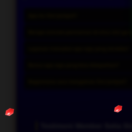
Apa itu Slot Jackpot?
Slot Jackpot adalah situs slot online resmi 
Berapa winrate permainan di situs slot gacor
mengantongi lisensi resmi PAGCOR.
Slot Jackpot bekerja sama dengan provider r
Layanan transaksi apa saja yang tersedia?
hingga 99.8%.
Tersedia layanan pelanggan profesional serta
Bonus apa saja yang bisa didapatkan?
setia.
Pemain dapat menikmati berbagai promo menar
Bagaimana cara mengakses Slot Jackpot?
Cukup ketik Slot Jackpot di pencarian Google
Testimoni Member Setia Sl