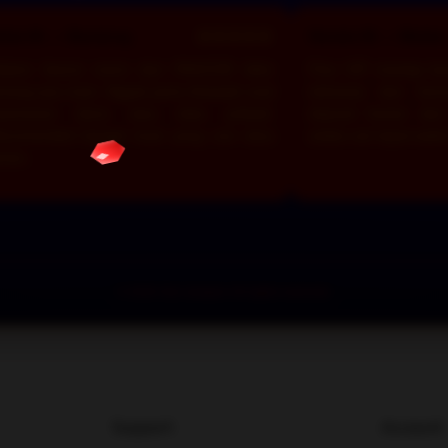
 — Bandung
★★★★★
Hendra W. — Medan
isensi resmi dari PAGCOR bikin
Fitur VIP mantap banget, da
s main. Nggak perlu khawatir soal
istimewa dan bonus meli
n dana atau data pribadi.
deposit harian dan cashb
ed banget buat yang cari situs
selalu cair tepat waktu!
© 2026 Slot Jackpot. All rights reserved.
Support
Account