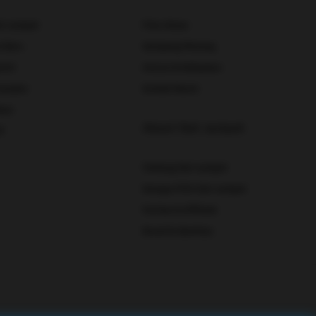
t Jackpot
Fitur Akses
n Baru
Gampang Menang
ord
Aturan & Kebijakan
ansaksi
Kontak Resmi
kasi
About Slot Jackpot
P
Tentang Slot Jackpot
Kenapa Pilih Slot Jackpot
Partner & Affiliate
Brand & Identitas