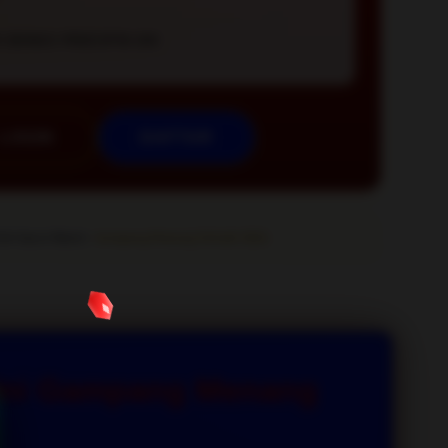
 BONUS FREESPIN 20X
LOGIN
DAFTAR
lot Gacor Resmi :
Gampang Menang Terbaik 2026.
i Ini Gampang Menang