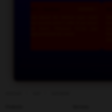
★★★
Budi P. — Surabaya
★★★★☆
Siska M
 yang
Proses deposit dan withdraw super cepat!
Sistem 
neran
Bebas transaksi pakai E-wallet 24 jam penuh
tenang p
gsung
tanpa drama. Pelayanan CS-nya juga
keaman
sangat profesional dan ramah.
Recomen
aman.
SITUS SLOT
>
SLOT
>
SLOT GACOR
Footer Navigation
Products
Services