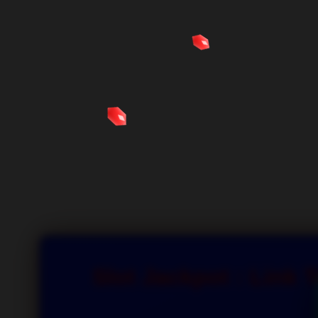
Layer Popup Close
Slot Jackpot : Link