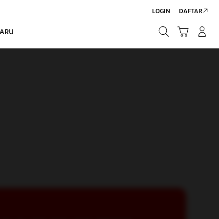
LOGIN
DAFTAR
Cari
Troli
Login/Sign-Up
BARU
Cari
pot : Link Terbaru Situs
acor Hari Ini Gampang
Menang Maxwin