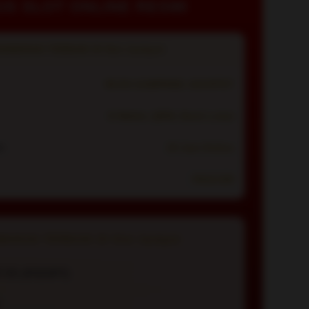
US SLOT ONLINE RESMI
AWARAN TERBAIK DI Slot Jackpot
98.9% GAMPANG JACKPOT
E-Wallet, QRIS, Bank Lokal
n
24 Jam Online
PAGCOR
ARAN TERBAIK DI Slot Jackpot
 8% (PGSOFT)