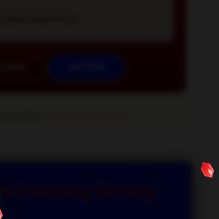
 BONUS FREESPIN 20X
LOGIN
DAFTAR
lot Gacor Resmi :
Gampang Menang Terbaik 2026.
i Ini Gampang Menang