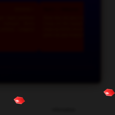
★★★★☆
Dewi L. — Makassar
★★★★★
apat perlakuan
Akses situs slot gacor hari ini praktis banget.
impah. Bonus
Cukup cari Slot Jackpot di Google lewat HP,
back mingguan
langsung kebuka lancar tanpa lemot. Pilihan
game-nya juga lengkap banget.
Information