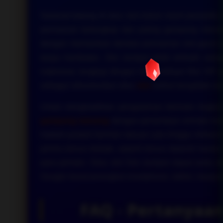
Selamat datang di situs slot online resmi penyedia 
permainan terlengkap dan paling gampang menan
dengan memainkan deretan permainan slot gacor pili
tanpa hambatan. Slot Jackpot telah terbukti seb
maksimal, lengkap dengan ketersediaan fitur VIP 
sebagai rekomendasi situs
slot
online terupdate dan
Untuk menghadirkan pengalaman bermain tingkat 
gampang menang
dengan persentase winrate men
hadiah jackpot bernilai ratusan juta hingga milia
promo bonus terbaik, seperti bonus deposit haria
para pemain. Situs slot Slot Jackpot dapat anda
Google lewat perangkat smartphone, tablet, maupu
FAQ - Pertanyaan