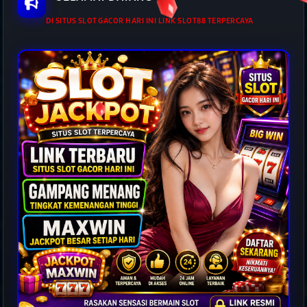
link terbaru
slot gacor
hari ini bersama Slot Jackpot yang mer
DI SITUS SLOT GACOR HARI INI LINK SLOT88 TERPERCAYA
g jackpot. Bersama Slot Jackpot anda dapat mewujudkan im
han terfavorit. Didukung dengan fasilitas pelayanan profesion
agai link situs slot88 resmi yang konsisten memberikan sen
paling mutakhir untuk memanjakan seluruh member setianya, 
 paling canggih saat ini.
tinggi, kami juga bekerja sama secara resmi dengan provid
capai 99.8%. Jadi jangan ragu lagi, segera bergabung bers
ran rupiah setiap hari. Kami selalu berkomitmen memberikan de
n, bonus cashback mingguan, bonus komisi rollingan, hingga b
 akses dengan sangat mudah dan praktis kapan saja cukup den
n komputer anda.
 Umum Seputar Situs Slot 