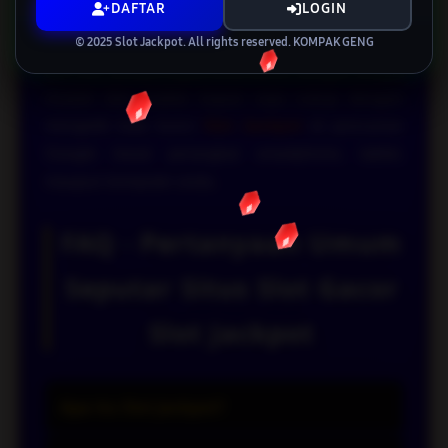
DAFTAR
LOGIN
komisi rollingan, hingga bonus loyalty point yang
sangat menguntungkan bagi para pemain. Situs
© 2025 Slot Jackpot. All rights reserved. KOMPAK GENG
slot Slot Jackpot dapat anda akses dengan sangat
mudah dan praktis kapan saja cukup dengan
mengetik kata kunci
Slot Jackpot
di pencarian
Google lewat perangkat smartphone, tablet,
maupun komputer anda.
FAQ - Pertanyaan Umum
Seputar Situs Slot Gacor
Slot Jackpot
Apa itu Slot Jackpot?