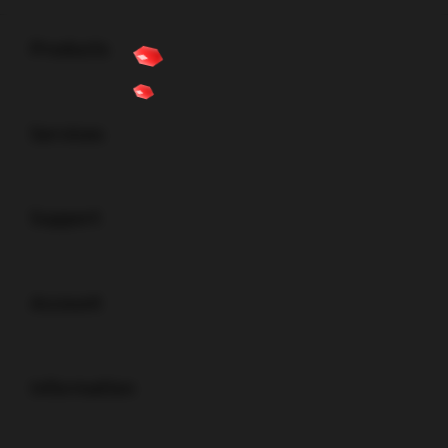
Buka
Footer Navigation
Products
Buka
Services
Buka
Support
Buka
Account
Buka
Information
Buka