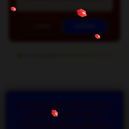
LOGIN
DAFTAR
Situs Slot Gacor Resmi :
Gampang Menang Terbaik 2026.
Layer Popup Close
Slot Jackpot : Link Terbaru
Situs Slot Gacor Hari Ini
Gampang Menang Maxwin