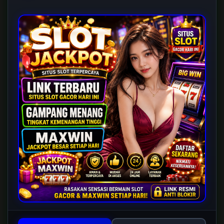
setianya, serta telah mengantongi lisensi resmi
dari PAGCOR sebagai rekomendasi situs
slot
online terupdate dan paling canggih saat ini.
Untuk menghadirkan pengalaman bermain tingkat
tinggi, kami juga bekerja sama secara resmi
dengan provider ternama slot88 guna menyajikan
permainan
slot gampang menang
dengan
persentase winrate mencapai 99.8%. Jadi jangan
ragu lagi, segera bergabung bersama Slot Jackpot
dan raih kesempatan memenangkan hadiah
jackpot bernilai ratusan juta hingga miliaran rupiah
setiap hari. Kami selalu berkomitmen memberikan
deretan keuntungan melimpah melalui berbagai
tawaran promo bonus terbaik, seperti bonus
deposit harian, bonus cashback mingguan, bonus