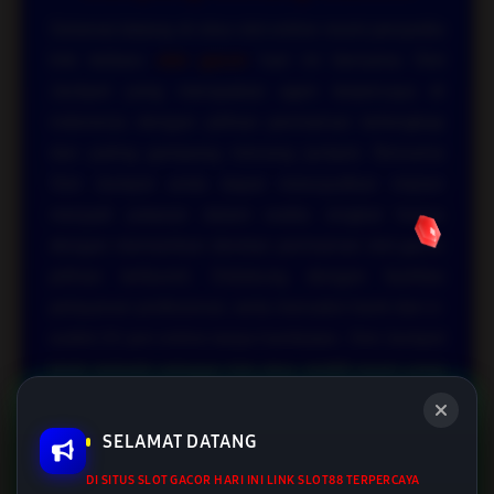
Selamat datang di situs slot online resmi penyedia
link terbaru
slot gacor
hari ini bersama Slot
Jackpot yang merupakan agen terpercaya di
indonesia dengan pilihan permainan terlengkap
dan paling gampang menang jackpot. Bersama
Slot Jackpot anda dapat mewujudkan impian
menjadi jutawan dalam waktu singkat hanya
dengan memainkan deretan permainan slot gacor
pilihan terfavorit. Didukung dengan fasilitas
pelayanan profesional, serta transaksi bank dan e-
wallet 24 jam online tanpa hambatan. Slot Jackpot
telah terbukti sebagai link situs slot88 resmi yang
konsisten memberikan sensasi kemenangan
jackpot maxwin hingga ke tingkat maksimal,
SELAMAT DATANG
lengkap dengan ketersediaan fitur VIP paling
DI SITUS SLOT GACOR HARI INI LINK SLOT88 TERPERCAYA
mutakhir untuk memanjakan seluruh member