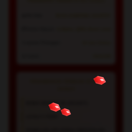
PENAWARAN TERBAIK DI Slot Jackpot
🔥
Win Rate
98.9% GAMPANG JACKPOT
💳
Sistem Deposit
E-Wallet, QRIS, Bank Lokal
⚡
Layanan Pelanggan
24 Jam Online
📱
Lisensi
PAGCOR
PENAWARAN TERBAIK DI Slot
Jackpot
BONUS DEPOSIT 8% (PGSOFT)
LOYALTY POINT
DOWNLOAD APK BONUS FREESPIN 20X