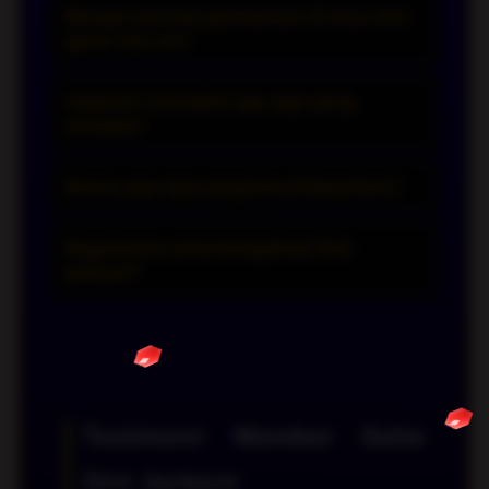
Slot Jackpot adalah situs slot online resmi
Berapa winrate permainan di situs slot
dan terpercaya di Indonesia dengan
gacor hari ini?
pilihan permainan terlengkap. Situs ini
Slot Jackpot bekerja sama dengan provider
dijamin aman karena telah mengantongi
Layanan transaksi apa saja yang
resmi seperti slot88 untuk menghadirkan
lisensi resmi PAGCOR.
tersedia?
permainan slot gacor hari ini gampang
Tersedia layanan pelanggan profesional
menang dengan winrate hingga 99.8%.
Bonus apa saja yang bisa didapatkan?
serta transaksi via Bank dan E-wallet 24
jam nonstop tanpa hambatan, lengkap
Pemain dapat menikmati berbagai promo
Bagaimana cara mengakses Slot
dengan fitur VIP untuk member setia.
menarik seperti Bonus Deposit Harian,
Jackpot?
Cashback Mingguan, Komisi Rollingan,
Cukup ketik Slot Jackpot di pencarian
hingga Bonus Loyalty Point.
Google lewat perangkat smartphone,
tablet, atau komputer Anda akan
menemukan link resmi kami.
Testimoni Member Setia
Slot Jackpot