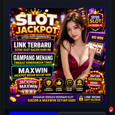
setianya, serta telah mengantongi lisensi resmi
dari PAGCOR sebagai rekomendasi situs
slot
online terupdate dan paling canggih saat ini.
Untuk menghadirkan pengalaman bermain tingkat
tinggi, kami juga bekerja sama secara resmi
dengan provider ternama slot88 guna menyajikan
permainan
slot gampang menang
dengan
persentase winrate mencapai 99.8%. Jadi jangan
ragu lagi, segera bergabung bersama Slot Jackpot
dan raih kesempatan memenangkan hadiah
jackpot bernilai ratusan juta hingga miliaran rupiah
setiap hari. Kami selalu berkomitmen memberikan
deretan keuntungan melimpah melalui berbagai
tawaran promo bonus terbaik, seperti bonus
deposit harian, bonus cashback mingguan, bonus