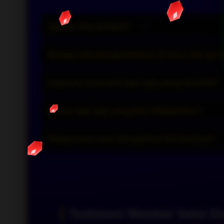
Apa itu Slot Jackpot?
Slot Jackpot adalah situs slot online resmi 
Berapa winrate permainan di situs slot gacor
mengantongi lisensi resmi PAGCOR.
Slot Jackpot bekerja sama dengan provider r
Layanan transaksi apa saja yang tersedia?
hingga 99.8%.
Tersedia layanan pelanggan profesional serta
Bonus apa saja yang bisa didapatkan?
setia.
Pemain dapat menikmati berbagai promo menar
Bagaimana cara mengakses Slot Jackpot?
Cukup ketik Slot Jackpot di pencarian Google
Testimoni Member Setia Sl