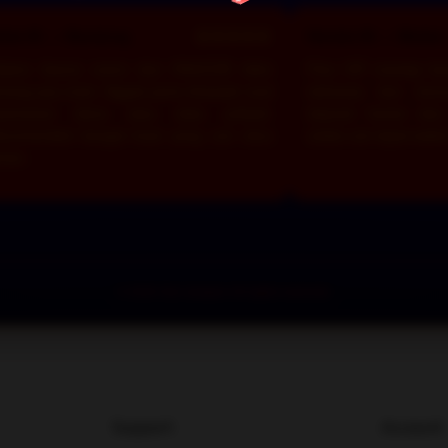
 — Bandung
★★★★★
Hendra W. — Medan
isensi resmi dari PAGCOR bikin
Fitur VIP mantap banget, da
s main. Nggak perlu khawatir soal
istimewa dan bonus meli
n dana atau data pribadi.
deposit harian dan cashb
ed banget buat yang cari situs
selalu cair tepat waktu!
© 2026 Slot Jackpot. All rights reserved.
Support
Account