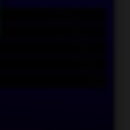
rlengkap. Situs ini dijamin aman karena telah
gacor hari ini gampang menang dengan winrate
mbatan, lengkap dengan fitur VIP untuk member
si Rollingan, hingga Bonus Loyalty Point.
akan menemukan link resmi kami.