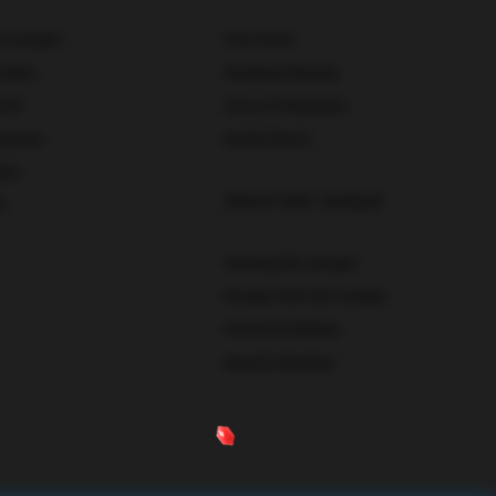
t Jackpot
Fitur Akses
n Baru
Gampang Menang
ord
Aturan & Kebijakan
ansaksi
Kontak Resmi
kasi
About Slot Jackpot
P
Tentang Slot Jackpot
Kenapa Pilih Slot Jackpot
Partner & Affiliate
Brand & Identitas