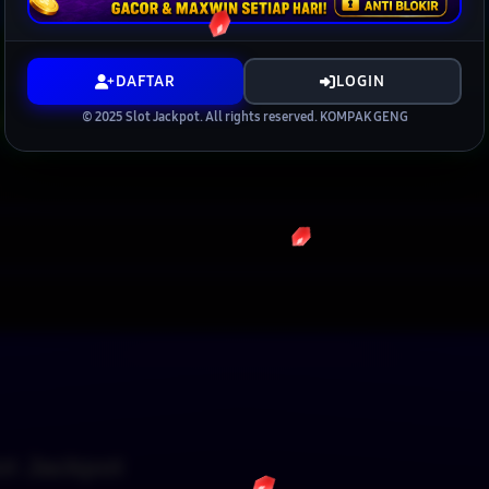
DAFTAR
LOGIN
dan terpercaya di Indonesia dengan pilihan permainan te
 hari ini?
© 2025 Slot Jackpot. All rights reserved. KOMPAK GENG
esmi seperti slot88 untuk menghadirkan permainan slot 
 transaksi via Bank dan E-wallet 24 jam nonstop tanpa ha
ik seperti Bonus Deposit Harian, Cashback Mingguan, Komi
 lewat perangkat smartphone, tablet, atau komputer Anda 
ot Jackpot