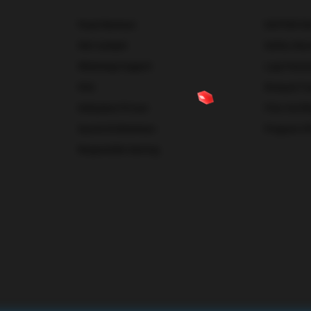
Pusat Bantuan
DAFTAR Slo
Slot Jackpot
Daftar Aku
WhatsApp Support
Lupa Passw
FAQ
Riwayat Tr
Kebijakan Privasi
Fitur Verifi
Syarat & Ketentuan
Program VI
Responsible Gaming