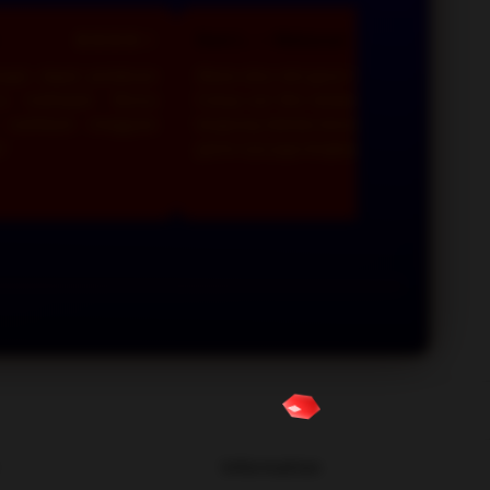
★★★★☆
Dewi L. — Makassar
★★★★★
pat perlakuan
Akses situs slot gacor hari ini praktis banget.
mpah. Bonus
Cukup cari Slot Jackpot di Google lewat HP,
ack mingguan
langsung kebuka lancar tanpa lemot. Pilihan
game-nya juga lengkap banget.
Information