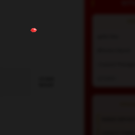
SIT
PEN
🔥
Win Rate
💳
Sistem Deposit
⚡
Layanan Pelangga
📱
Lisensi
+4 lebih
banyak
PENAW
BONUS DEPOSIT
LOYALTY POINT