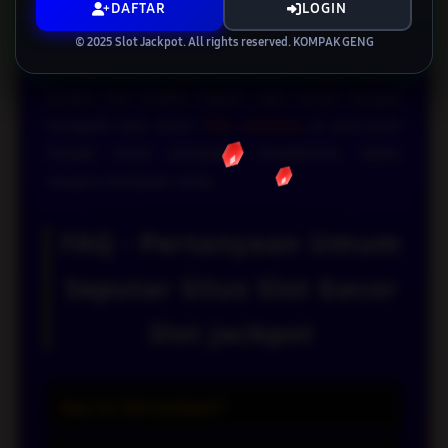
DAFTAR
LOGIN
komisi rollingan, hingga bonus loyalty point yang
sangat menguntungkan bagi para pemain. Situs
© 2025 Slot Jackpot. All rights reserved. KOMPAK GENG
slot Slot Jackpot dapat anda akses dengan sangat
mudah dan praktis kapan saja cukup dengan
mengetik kata kunci
Slot Jackpot
di pencarian
Google lewat perangkat smartphone, tablet,
maupun komputer anda.
FAQ - Pertanyaan Umum
Seputar Situs Slot Gacor
Slot Jackpot
Apa itu Slot Jackpot?