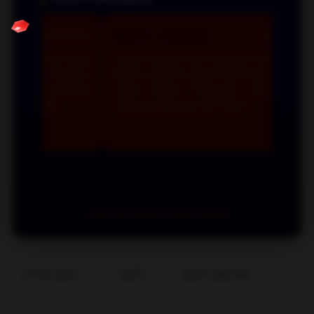
★★★★★
Budi P. — Surabaya
★★★★☆
ang menang yang
Proses deposit dan withdraw super cepat!
ate-nya beneran
Bebas transaksi pakai E-wallet 24 jam penuh
ebentar langsung
tanpa drama. Pelayanan CS-nya juga
me Slot88!
sangat profesional dan ramah.
© 2026 Slot Jackpot. All rights reserved.
SITUS SLOT
>
SLOT
>
SLOT GACOR