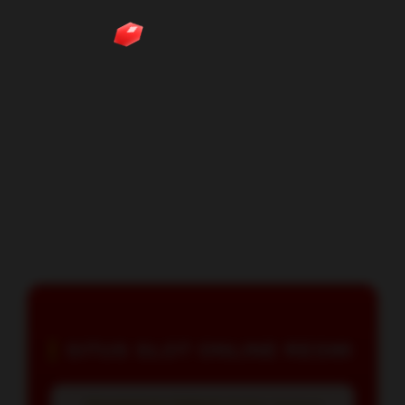
Slot Jackpot : Link
Terbaru Situs Slot Gacor
Hari Ini Gampang Menang
Maxwin
SITUS SLOT ONLINE RESMI