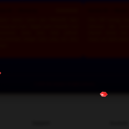
 — Bandung
★★★★★
Hendra W. — Medan
isensi resmi dari PAGCOR bikin
Fitur VIP mantap banget, da
s main. Nggak perlu khawatir soal
istimewa dan bonus mel
n dana atau data pribadi.
deposit harian dan cashb
ed banget buat yang cari situs
selalu cair tepat waktu!
© 2026 Slot Jackpot. All rights reserved.
Support
Account