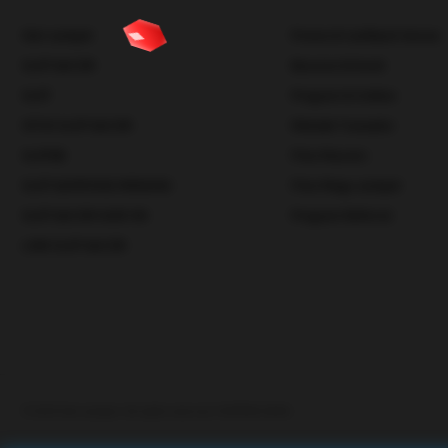
Slot Jackpot
Promo & Cashback Harian
SLOT GACOR
Bocoran & Event
SLOT
Program & Undian
SITUS SLOT GACOR
Metode Transaksi
SLOT88
Fitur Maxwin
SLOT GAMPANG MENANG
Fitur Mega Jackpot
SLOT GACOR HARI INI
Program Referral
LINK SLOT GACOR
© 2025 Slot Jackpot. All rights reserved. KOMPAK GENG