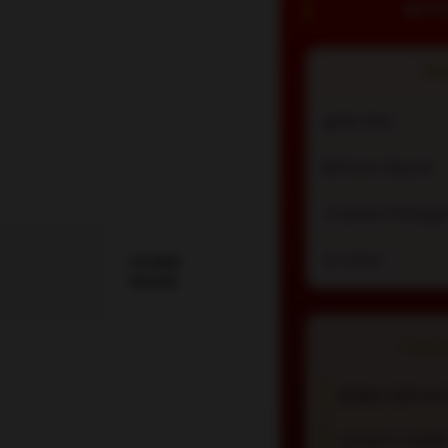
SIT
PEN
🔥
Win Rate
💳
Sistem Deposit
⚡
Layanan Pelangga
📱
Lisensi
+4 lebih
banyak
PENAW
BONUS DEPOSIT
LOYALTY POINT