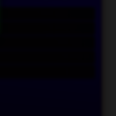
rlengkap. Situs ini dijamin aman karena telah
gacor hari ini gampang menang dengan winrate
mbatan, lengkap dengan fitur VIP untuk member
si Rollingan, hingga Bonus Loyalty Point.
akan menemukan link resmi kami.