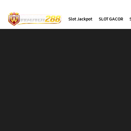
Skip
to
content
Slot Jackpot
SLOT GACOR