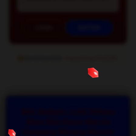
LOGIN
DAFTAR
Situs Slot Gacor Resmi :
Gampang Menang Terbaik 2026.
Layer Popup Close
Slot Jackpot : Link Terbaru
Situs Slot Gacor Hari Ini
Gampang Menang Maxwin