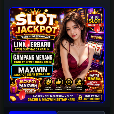
setianya, serta telah mengantongi lisensi resmi
dari PAGCOR sebagai rekomendasi situs
slot
online terupdate dan paling canggih saat ini.
Untuk menghadirkan pengalaman bermain tingkat
tinggi, kami juga bekerja sama secara resmi
dengan provider ternama slot88 guna menyajikan
permainan
slot gampang menang
dengan
persentase winrate mencapai 99.8%. Jadi jangan
ragu lagi, segera bergabung bersama Slot Jackpot
dan raih kesempatan memenangkan hadiah
jackpot bernilai ratusan juta hingga miliaran rupiah
setiap hari. Kami selalu berkomitmen memberikan
deretan keuntungan melimpah melalui berbagai
tawaran promo bonus terbaik, seperti bonus
deposit harian, bonus cashback mingguan, bonus