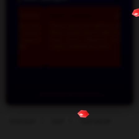
★★★★★
Budi P. — Surabaya
★★★★☆
ng menang yang
Proses deposit dan withdraw super cepat!
te-nya beneran
Bebas transaksi pakai E-wallet 24 jam penuh
ebentar langsung
tanpa drama. Pelayanan CS-nya juga
me Slot88!
sangat profesional dan ramah.
© 2026 Slot Jackpot. All rights reserved.
SITUS SLOT
>
SLOT
>
SLOT GACOR