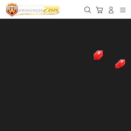
Skip
to
Cari
Troli
Login
Navigation
content