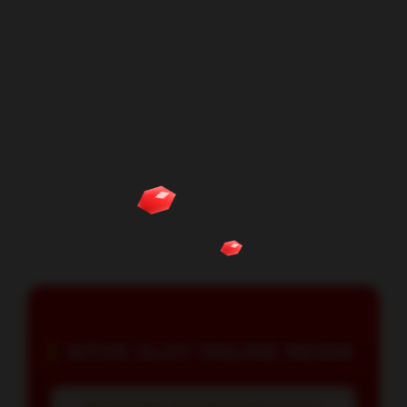
Slot Jackpot : Link
Terbaru Situs Slot Gacor
Hari Ini Gampang Menang
Maxwin
SITUS SLOT ONLINE RESMI