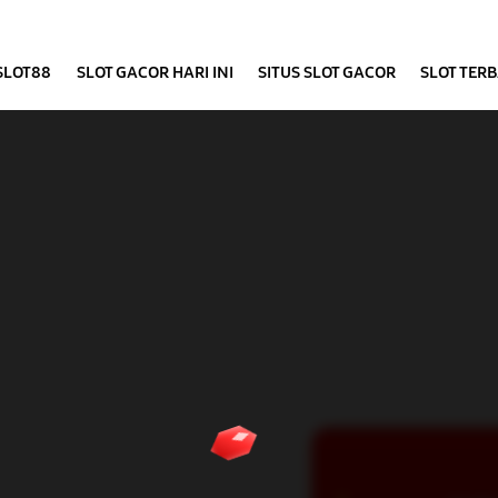
SLOT88
SLOT GACOR HARI INI
SITUS SLOT GACOR
SLOT TER
Slot Jack
Slot G