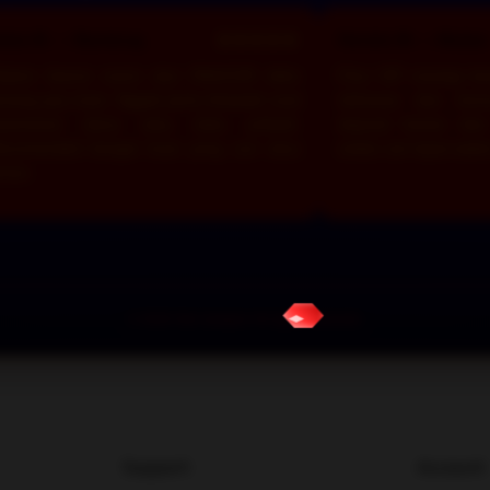
 — Bandung
★★★★★
Hendra W. — Medan
sensi resmi dari PAGCOR bikin
Fitur VIP mantap banget, da
 main. Nggak perlu khawatir soal
istimewa dan bonus meli
n dana atau data pribadi.
deposit harian dan cashb
d banget buat yang cari situs
selalu cair tepat waktu!
© 2026 Slot Jackpot. All rights reserved.
Support
Account