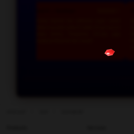
★★
Budi P. — Surabaya
★★★★☆
Siska M.
yang
Proses deposit dan withdraw super cepat!
Sistem li
eran
Bebas transaksi pakai E-wallet 24 jam penuh
tenang pas
sung
tanpa drama. Pelayanan CS-nya juga
keamana
sangat profesional dan ramah.
Recomende
aman.
SITUS SLOT
>
SLOT
>
SLOT GACOR
Footer Navigation
Products
Services