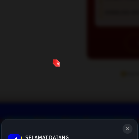
DOWNLOAD APK
Situs S
 Terbaru Situs Slot Gacor Har
Maxwin
SELAMAT DATANG