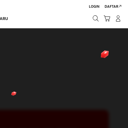
LOGIN
DAFTAR
Cari
Troli
Login/Sign-Up
BARU
Cari
pot : Link Terbaru Situs
acor Hari Ini Gampang
Menang Maxwin