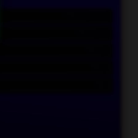
rlengkap. Situs ini dijamin aman karena telah
gacor hari ini gampang menang dengan winrate
mbatan, lengkap dengan fitur VIP untuk member
si Rollingan, hingga Bonus Loyalty Point.
akan menemukan link resmi kami.