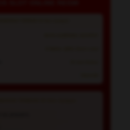
US SLOT ONLINE RESMI
AWARAN TERBAIK DI Slot Jackpot
98.9% GAMPANG JACKPOT
E-Wallet, QRIS, Bank Lokal
n
24 Jam Online
PAGCOR
ARAN TERBAIK DI Slot Jackpot
 8% (PGSOFT)