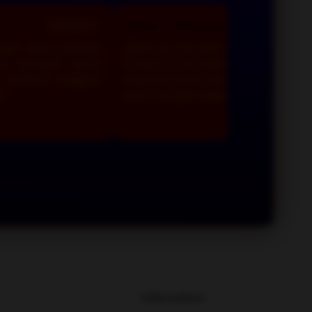
★★★★☆
Dewi L. — Makassar
★★★★★
pat perlakuan
Akses situs slot gacor hari ini praktis banget.
mpah. Bonus
Cukup cari Slot Jackpot di Google lewat HP,
ack mingguan
langsung kebuka lancar tanpa lemot. Pilihan
game-nya juga lengkap banget.
Information