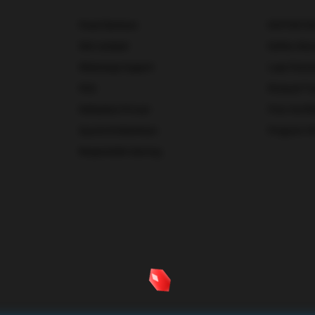
Pusat Bantuan
DAFTAR Slo
Slot Jackpot
Daftar Aku
WhatsApp Support
Lupa Passw
FAQ
Riwayat Tr
Kebijakan Privasi
Fitur Verifi
Syarat & Ketentuan
Program VI
Responsible Gaming