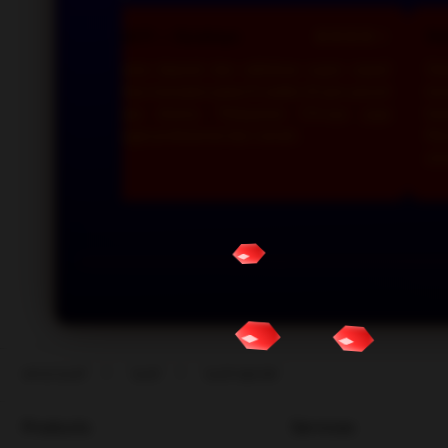
★★★
Budi P. — Surabaya
★★★★☆
Siska M
 yang
Proses deposit dan withdraw super cepat!
Sistem l
neran
Bebas transaksi pakai E-wallet 24 jam penuh
tenang p
gsung
tanpa drama. Pelayanan CS-nya juga
keaman
sangat profesional dan ramah.
Recomend
aman.
SITUS SLOT
>
SLOT
>
SLOT GACOR
Footer Navigation
Products
Services