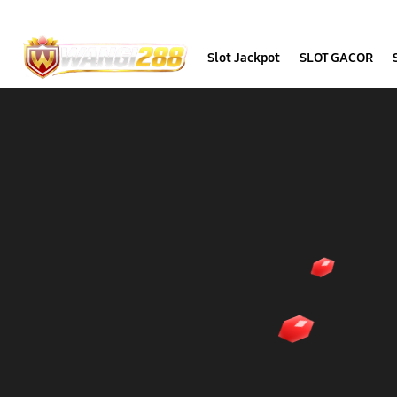
Skip
to
content
Slot Jackpot
SLOT GACOR