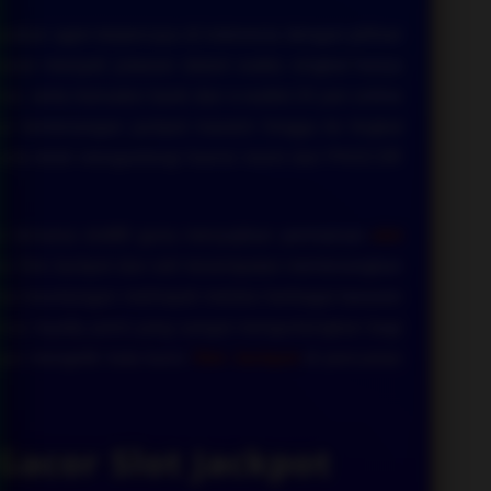
upakan agen terpercaya di indonesia dengan pilihan
pian menjadi jutawan dalam waktu singkat hanya
al, serta transaksi bank dan e-wallet 24 jam online
sasi kemenangan jackpot maxwin hingga ke tingkat
serta telah mengantongi lisensi resmi dari PAGCOR
er ternama slot88 guna menyajikan permainan
slot
ama Slot Jackpot dan raih kesempatan memenangkan
retan keuntungan melimpah melalui berbagai tawaran
onus loyalty point yang sangat menguntungkan bagi
gan mengetik kata kunci
Slot Jackpot
di pencarian
Gacor Slot Jackpot