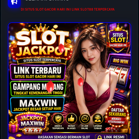
link terbaru
slot gacor
hari ini bersama Slot Jackpot yang mer
DI SITUS SLOT GACOR HARI INI LINK SLOT88 TERPERCAYA
g jackpot. Bersama Slot Jackpot anda dapat mewujudkan im
han terfavorit. Didukung dengan fasilitas pelayanan profesion
agai link situs slot88 resmi yang konsisten memberikan sen
paling mutakhir untuk memanjakan seluruh member setianya, 
 paling canggih saat ini.
tinggi, kami juga bekerja sama secara resmi dengan provid
capai 99.8%. Jadi jangan ragu lagi, segera bergabung bers
ran rupiah setiap hari. Kami selalu berkomitmen memberikan de
n, bonus cashback mingguan, bonus komisi rollingan, hingga b
 akses dengan sangat mudah dan praktis kapan saja cukup den
n komputer anda.
 Umum Seputar Situs Slot 