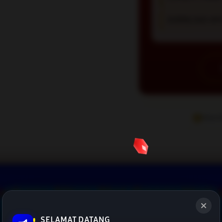
DOWNLOAD APK
Situs S
 Terbaru Situs Slot Gacor Har
Maxwin
SELAMAT DATANG