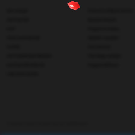
Slot Jackpot
Promo & Cashback Harian
SLOT GACOR
Bocoran & Event
SLOT
Program & Undian
SITUS SLOT GACOR
Metode Transaksi
SLOT88
Fitur Maxwin
SLOT GAMPANG MENANG
Fitur Mega Jackpot
SLOT GACOR HARI INI
Program Referral
LINK SLOT GACOR
© 2025 Slot Jackpot. All rights reserved. KOMPAK GENG