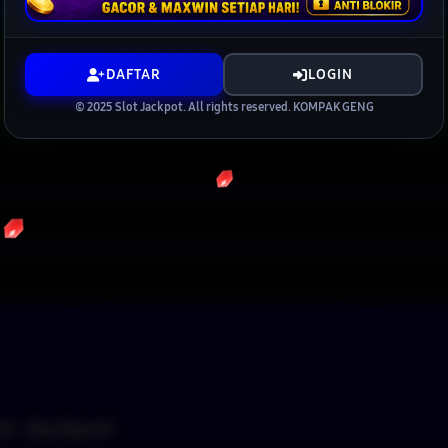
DAFTAR
LOGIN
dan terpercaya di Indonesia dengan pilihan permainan te
 hari ini?
© 2025 Slot Jackpot. All rights reserved. KOMPAK GENG
esmi seperti slot88 untuk menghadirkan permainan slot 
 transaksi via Bank dan E-wallet 24 jam nonstop tanpa ha
ik seperti Bonus Deposit Harian, Cashback Mingguan, Komi
 lewat perangkat smartphone, tablet, atau komputer Anda 
ot Jackpot