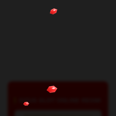
Slot Jackpot : Link
Terbaru Situs Slot Gacor
Hari Ini Gampang Menang
Maxwin
SITUS SLOT ONLINE RESMI