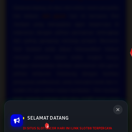
Selamat datang di situs slot online resmi penyedia
link terbaru
slot gacor
hari ini bersama Slot
Jackpot yang merupakan agen terpercaya di
indonesia dengan pilihan permainan terlengkap
dan paling gampang menang jackpot. Bersama
Slot Jackpot anda dapat mewujudkan impian
menjadi jutawan dalam waktu singkat hanya
dengan memainkan deretan permainan slot gacor
pilihan terfavorit. Didukung dengan fasilitas
pelayanan profesional, serta transaksi bank dan e-
wallet 24 jam online tanpa hambatan. Slot Jackpot
telah terbukti sebagai link situs slot88 resmi yang
konsisten memberikan sensasi kemenangan
jackpot maxwin hingga ke tingkat maksimal,
SELAMAT DATANG
lengkap dengan ketersediaan fitur VIP paling
DI SITUS SLOT GACOR HARI INI LINK SLOT88 TERPERCAYA
mutakhir untuk memanjakan seluruh member