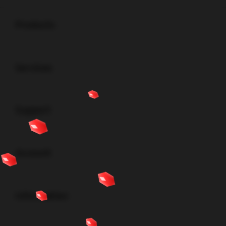
Buka
Footer Navigation
Products
Buka
Services
Buka
Support
Buka
Account
Buka
Information
Buka