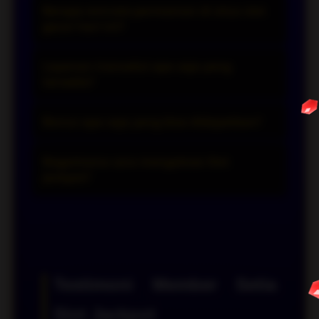
Slot Jackpot adalah situs slot online resmi
Berapa winrate permainan di situs slot
dan terpercaya di Indonesia dengan
gacor hari ini?
pilihan permainan terlengkap. Situs ini
Slot Jackpot bekerja sama dengan provider
dijamin aman karena telah mengantongi
Layanan transaksi apa saja yang
resmi seperti slot88 untuk menghadirkan
lisensi resmi PAGCOR.
tersedia?
permainan slot gacor hari ini gampang
Tersedia layanan pelanggan profesional
menang dengan winrate hingga 99.8%.
Bonus apa saja yang bisa didapatkan?
serta transaksi via Bank dan E-wallet 24
jam nonstop tanpa hambatan, lengkap
Pemain dapat menikmati berbagai promo
Bagaimana cara mengakses Slot
dengan fitur VIP untuk member setia.
menarik seperti Bonus Deposit Harian,
Jackpot?
Cashback Mingguan, Komisi Rollingan,
Cukup ketik Slot Jackpot di pencarian
hingga Bonus Loyalty Point.
Google lewat perangkat smartphone,
tablet, atau komputer Anda akan
menemukan link resmi kami.
Testimoni Member Setia
Slot Jackpot