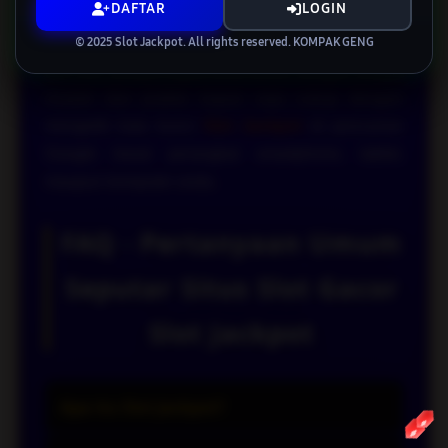
DAFTAR
LOGIN
komisi rollingan, hingga bonus loyalty point yang
sangat menguntungkan bagi para pemain. Situs
© 2025 Slot Jackpot. All rights reserved. KOMPAK GENG
slot Slot Jackpot dapat anda akses dengan sangat
mudah dan praktis kapan saja cukup dengan
mengetik kata kunci
Slot Jackpot
di pencarian
Google lewat perangkat smartphone, tablet,
maupun komputer anda.
FAQ - Pertanyaan Umum
Seputar Situs Slot Gacor
Slot Jackpot
Apa itu Slot Jackpot?