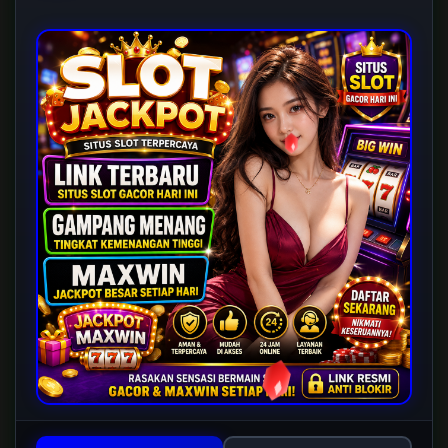
setianya, serta telah mengantongi lisensi resmi
dari PAGCOR sebagai rekomendasi situs
slot
online terupdate dan paling canggih saat ini.
Untuk menghadirkan pengalaman bermain tingkat
tinggi, kami juga bekerja sama secara resmi
dengan provider ternama slot88 guna menyajikan
permainan
slot gampang menang
dengan
persentase winrate mencapai 99.8%. Jadi jangan
ragu lagi, segera bergabung bersama Slot Jackpot
dan raih kesempatan memenangkan hadiah
jackpot bernilai ratusan juta hingga miliaran rupiah
setiap hari. Kami selalu berkomitmen memberikan
deretan keuntungan melimpah melalui berbagai
tawaran promo bonus terbaik, seperti bonus
deposit harian, bonus cashback mingguan, bonus