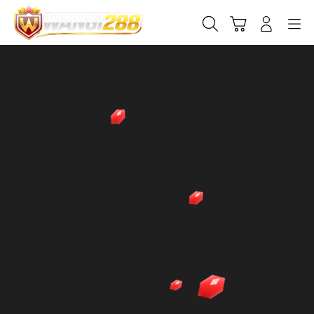
Skip
to
Cari
Troli
Login
Navigation
content