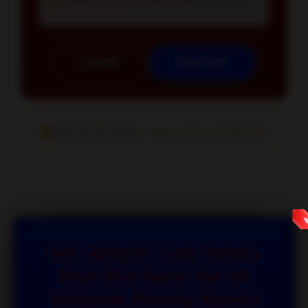
LOGIN
DAFTAR
Situs Slot Gacor Resmi :
Gampang Menang Terbaik 2026.
Layer Popup Close
Slot Jackpot : Link Terbaru
Situs Slot Gacor Hari Ini
Gampang Menang Maxwin