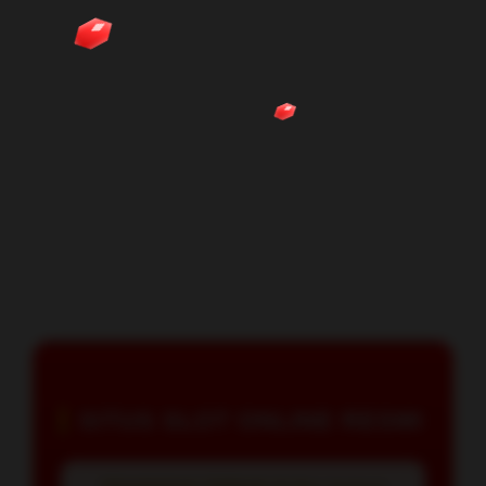
Slot Jackpot : Link
Terbaru Situs Slot Gacor
Hari Ini Gampang Menang
Maxwin
SITUS SLOT ONLINE RESMI