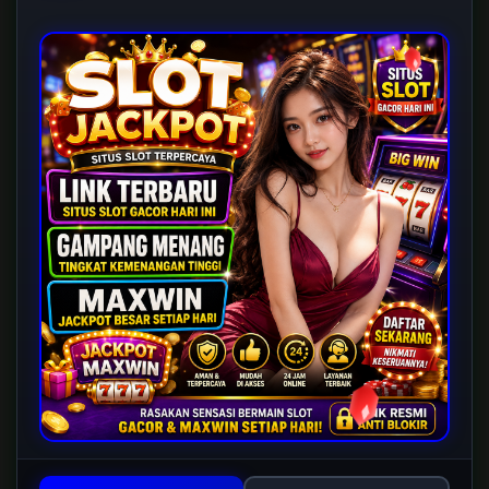
setianya, serta telah mengantongi lisensi resmi
dari PAGCOR sebagai rekomendasi situs
slot
online terupdate dan paling canggih saat ini.
Untuk menghadirkan pengalaman bermain tingkat
tinggi, kami juga bekerja sama secara resmi
dengan provider ternama slot88 guna menyajikan
permainan
slot gampang menang
dengan
persentase winrate mencapai 99.8%. Jadi jangan
ragu lagi, segera bergabung bersama Slot Jackpot
dan raih kesempatan memenangkan hadiah
jackpot bernilai ratusan juta hingga miliaran rupiah
setiap hari. Kami selalu berkomitmen memberikan
deretan keuntungan melimpah melalui berbagai
tawaran promo bonus terbaik, seperti bonus
deposit harian, bonus cashback mingguan, bonus