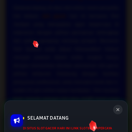
Selamat datang di situs slot online resmi penyedia
link terbaru
slot gacor
hari ini bersama Slot
Jackpot yang merupakan agen terpercaya di
indonesia dengan pilihan permainan terlengkap
dan paling gampang menang jackpot. Bersama
Slot Jackpot anda dapat mewujudkan impian
menjadi jutawan dalam waktu singkat hanya
dengan memainkan deretan permainan slot gacor
pilihan terfavorit. Didukung dengan fasilitas
pelayanan profesional, serta transaksi bank dan e-
wallet 24 jam online tanpa hambatan. Slot Jackpot
telah terbukti sebagai link situs slot88 resmi yang
konsisten memberikan sensasi kemenangan
jackpot maxwin hingga ke tingkat maksimal,
SELAMAT DATANG
lengkap dengan ketersediaan fitur VIP paling
DI SITUS SLOT GACOR HARI INI LINK SLOT88 TERPERCAYA
mutakhir untuk memanjakan seluruh member