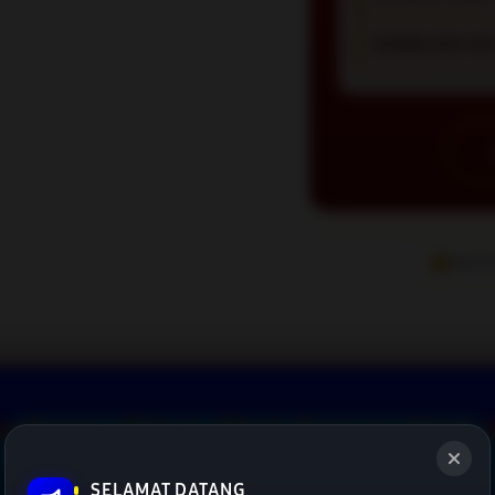
DOWNLOAD APK
Situs S
 Terbaru Situs Slot Gacor Har
Maxwin
SELAMAT DATANG