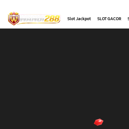
Skip
to
content
Slot Jackpot
SLOT GACOR