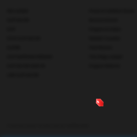
Slot Jackpot
Promo & Cashback Harian
SLOT GACOR
Bocoran & Event
SLOT
Program & Undian
SITUS SLOT GACOR
Metode Transaksi
SLOT88
Fitur Maxwin
SLOT GAMPANG MENANG
Fitur Mega Jackpot
SLOT GACOR HARI INI
Program Referral
LINK SLOT GACOR
© 2025 Slot Jackpot. All rights reserved. KOMPAK GENG