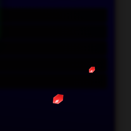
rlengkap. Situs ini dijamin aman karena telah
gacor hari ini gampang menang dengan winrate
mbatan, lengkap dengan fitur VIP untuk member
si Rollingan, hingga Bonus Loyalty Point.
akan menemukan link resmi kami.