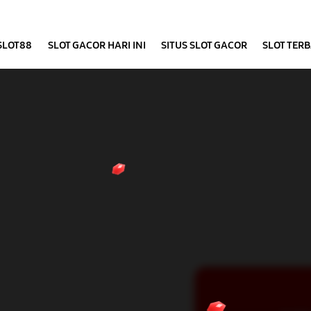
SLOT88
SLOT GACOR HARI INI
SITUS SLOT GACOR
SLOT TER
Slot Jack
Slot G