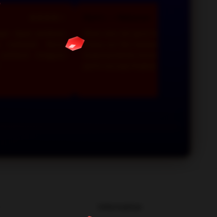
★★★★☆
Dewi L. — Makassar
★★★★★
apat perlakuan
Akses situs slot gacor hari ini praktis banget.
impah. Bonus
Cukup cari Slot Jackpot di Google lewat HP,
ack mingguan
langsung kebuka lancar tanpa lemot. Pilihan
game-nya juga lengkap banget.
Information