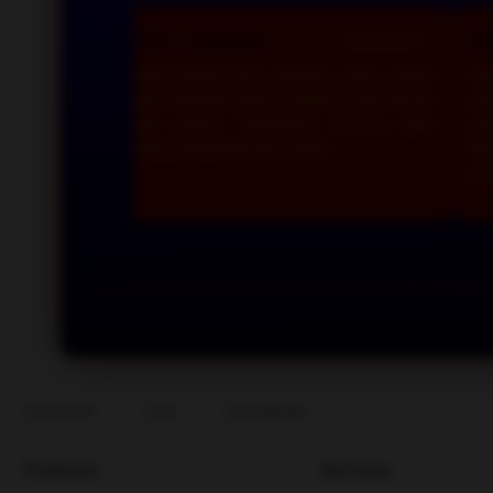
★★
Budi P. — Surabaya
★★★★☆
Siska M.
yang
Proses deposit dan withdraw super cepat!
Sistem l
eran
Bebas transaksi pakai E-wallet 24 jam penuh
tenang pa
gsung
tanpa drama. Pelayanan CS-nya juga
keamana
sangat profesional dan ramah.
Recomend
aman.
SITUS SLOT
>
SLOT
>
SLOT GACOR
Footer Navigation
Products
Services