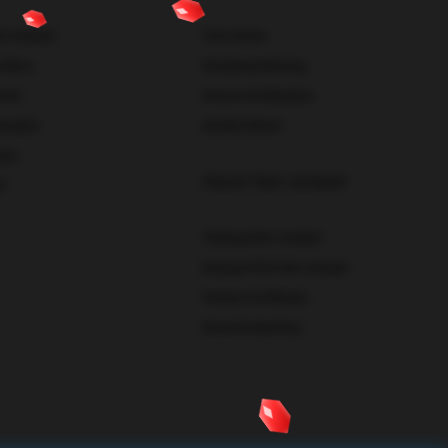
t Jackpot
Fitur Akses
n Baru
Gampang Menang
ord
Aturan & Kebijakan
ansaksi
Kontak Resmi
kasi
About Slot Jackpot
P
Tentang Slot Jackpot
Kenapa Pilih Slot Jackpot
Partner & Affiliate
Brand & Identitas