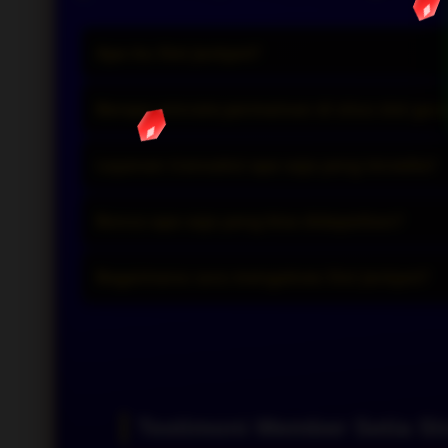
Apa itu Slot Jackpot?
Slot Jackpot adalah situs slot online resmi 
Berapa winrate permainan di situs slot gacor
mengantongi lisensi resmi PAGCOR.
Slot Jackpot bekerja sama dengan provider r
Layanan transaksi apa saja yang tersedia?
hingga 99.8%.
Tersedia layanan pelanggan profesional serta
Bonus apa saja yang bisa didapatkan?
setia.
Pemain dapat menikmati berbagai promo menar
Bagaimana cara mengakses Slot Jackpot?
Cukup ketik Slot Jackpot di pencarian Google
Testimoni Member Setia Sl