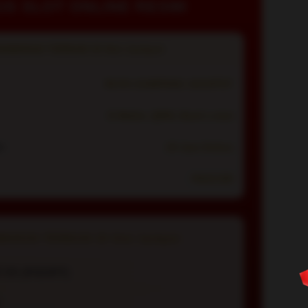
US SLOT ONLINE RESMI
AWARAN TERBAIK DI Slot Jackpot
98.9% GAMPANG JACKPOT
E-Wallet, QRIS, Bank Lokal
n
24 Jam Online
PAGCOR
ARAN TERBAIK DI Slot Jackpot
 8% (PGSOFT)