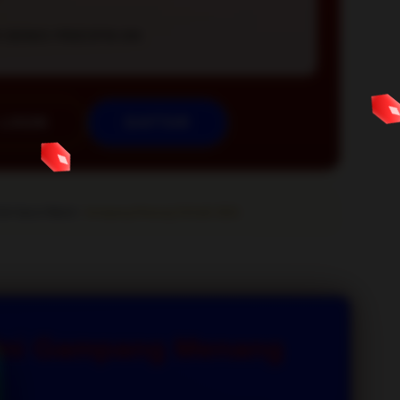
 BONUS FREESPIN 20X
LOGIN
DAFTAR
lot Gacor Resmi :
Gampang Menang Terbaik 2026.
i Ini Gampang Menang