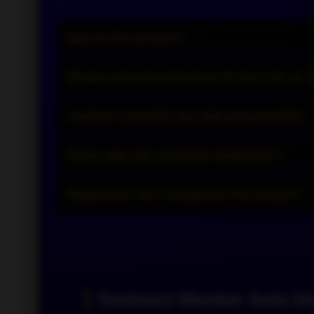
Apa itu Slot Jackpot?
Slot Jackpot adalah situs slot online resmi 
Berapa winrate permainan di situs slot gacor
mengantongi lisensi resmi PAGCOR.
Slot Jackpot bekerja sama dengan provider r
Layanan transaksi apa saja yang tersedia?
hingga 99.8%.
Tersedia layanan pelanggan profesional serta
Bonus apa saja yang bisa didapatkan?
setia.
Pemain dapat menikmati berbagai promo menar
Bagaimana cara mengakses Slot Jackpot?
Cukup ketik Slot Jackpot di pencarian Google
Testimoni Member Setia Sl