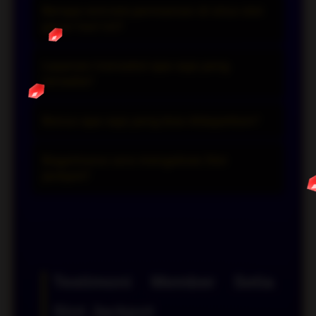
Slot Jackpot adalah situs slot online resmi
Berapa winrate permainan di situs slot
dan terpercaya di Indonesia dengan
gacor hari ini?
pilihan permainan terlengkap. Situs ini
Slot Jackpot bekerja sama dengan provider
dijamin aman karena telah mengantongi
Layanan transaksi apa saja yang
resmi seperti slot88 untuk menghadirkan
lisensi resmi PAGCOR.
tersedia?
permainan slot gacor hari ini gampang
Tersedia layanan pelanggan profesional
menang dengan winrate hingga 99.8%.
Bonus apa saja yang bisa didapatkan?
serta transaksi via Bank dan E-wallet 24
jam nonstop tanpa hambatan, lengkap
Pemain dapat menikmati berbagai promo
Bagaimana cara mengakses Slot
dengan fitur VIP untuk member setia.
menarik seperti Bonus Deposit Harian,
Jackpot?
Cashback Mingguan, Komisi Rollingan,
Cukup ketik Slot Jackpot di pencarian
hingga Bonus Loyalty Point.
Google lewat perangkat smartphone,
tablet, atau komputer Anda akan
menemukan link resmi kami.
Testimoni Member Setia
Slot Jackpot