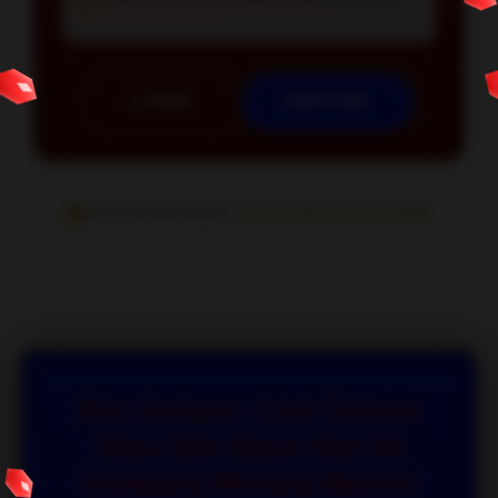
LOGIN
DAFTAR
Situs Slot Gacor Resmi :
Gampang Menang Terbaik 2026.
Layer Popup Close
Slot Jackpot : Link Terbaru
Situs Slot Gacor Hari Ini
Gampang Menang Maxwin