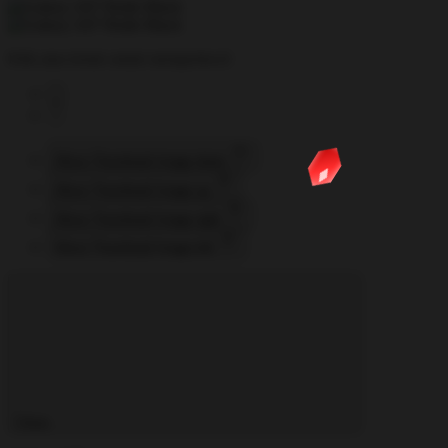
Klik atau ketuk untuk memperkecil
Move Thumbnail Image down
Move Thumbnail Image up
Move Thumbnail Image right
Move Thumbnail Image left
Close