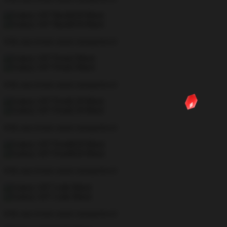
Klik atau ketuk untuk memperkecil
Klik atau ketuk untuk memperkecil
Klik atau ketuk untuk memperkecil
Klik atau ketuk untuk memperkecil
Klik atau ketuk untuk memperkecil