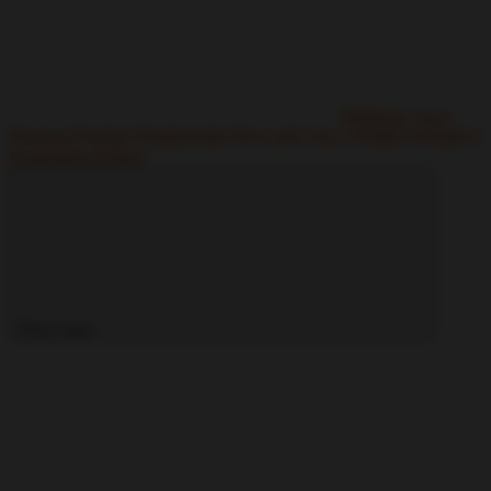
Halaman Saya
Pesanan
Product Registration
Rewards Saya
Wishlist
Members
Komunitas
Keluar
Close menu