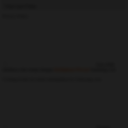
Tutup Layar Popup
Privacy Policy
Saya telah
membaca dan setuju dengan
Kebijakan Privasi
Samsung.com
Centang kotak ini untuk melanjutkan ke Samsung.com.
Dengan