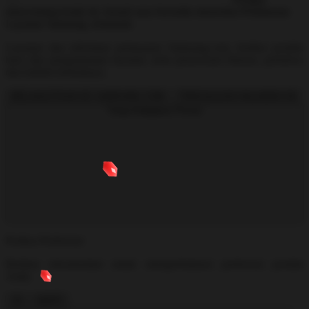
mencentang kotak ini, berarti saya bersedia menerima Pembaruan
Layanan Samsung, termasuk:
Layanan dan informasi pemasaran Samsung.com, berikut produk
baru dan pengumuman layanan serta penawaran khusus, peristiwa
dan buletin berkalanya.
MELANJUTKAN KE SAMSUNG.COM
TINGGALKAN HALAMAN INI
Tutup Kebijakan Privasi
Periksa Preferensi
Berikan rekomendasi untuk memperbaharui preferensi produk
Anda.
YA
NANTI