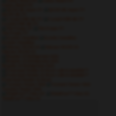
Galaxy Buds3 FE
QLED 4K TV
Crystal UHD 4K TV
The Frame TV
Q-series Soundbar
Odyssey OLED G5
Bespoke AI Refrigerator 641L
Front-load Washer & Dryer
Vacuum Cleaner Stick
WindFree™ Ultra AC