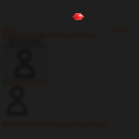
points.
Pesanan
Product Registration
Members
Slot Jackpot
Buka Menu Saya
Receive up to 5% of your purchase back in points.