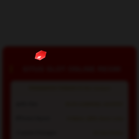
Slot Jackpot : Link Terbaru
Situs Slot Gacor Hari Ini
Gampang Menang Maxwin
SITUS SLOT ONLINE RESMI
PENAWARAN TERBAIK DI Slot Jackpot
🔥
Win Rate
98.9% GAMPANG JACKPOT
💳
Sistem Deposit
E-Wallet, QRIS, Bank Lokal
⚡
Layanan Pelanggan
24 Jam Online