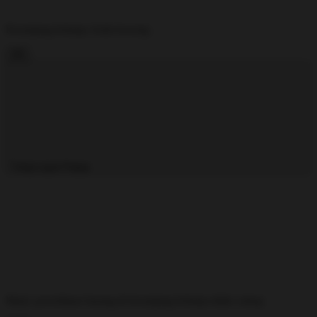
Keranjang belanja Anda kosong
OK
Tutup Layar Popup
Maaf, persediaan barang di keranjang belanja tidak cukup.