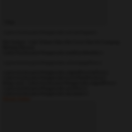
Tutup
{{priceAnchor.priceWrapper.info.noLineOrignal}}
Slot Jackpot : Link Terbaru Situs Slot Gacor Hari Ini Gampang
Menang Maxwin
{{priceAnchor.priceWrapper.info.totalPriceMonthly}}
{{priceAnchor.priceWrapper.info.ceExchangePrice}}
{{priceAnchor.priceWrapper.info.orignalPriceAddText}}
{{priceAnchor.priceWrapper.info.lowestWasPricetext}}
Harga awal:
{{priceAnchor.priceWrapper.info.orignalPrice}}
{{priceAnchor.priceWrapper.info.savePrice}}
{{priceAnchor.priceWrapper.info.disclaimer}}
Masuk
Daftar