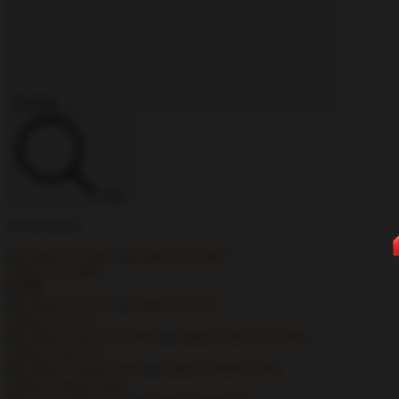
Tutup
Kembali
Cari
FEATURED
Galaxy Z Fold7
BARU
Galaxy S25 FE
Galaxy Tab S11
Galaxy Watch Ultra