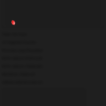
Tidak Ada Saran
AI Suggested Searches
Pencarian yang Disarankan
PENCARIAN POPULER
PENCARIAN TERBARU
PRODUK TERKAIT
DIREKOMENDASIKAN