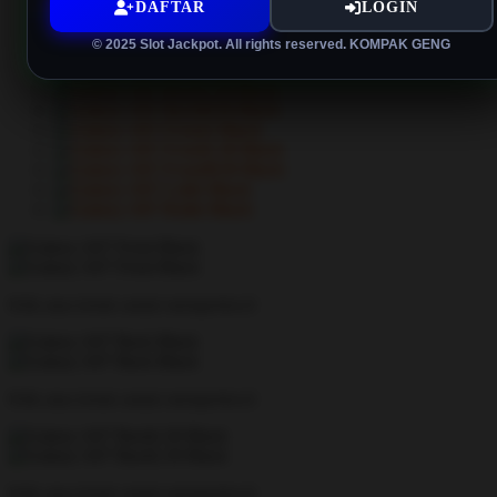
DAFTAR
LOGIN
+4 lebih banyak
© 2025 Slot Jackpot. All rights reserved. KOMPAK GENG
Klik atau ketuk untuk memperkecil
Klik atau ketuk untuk memperkecil
Klik atau ketuk untuk memperkecil