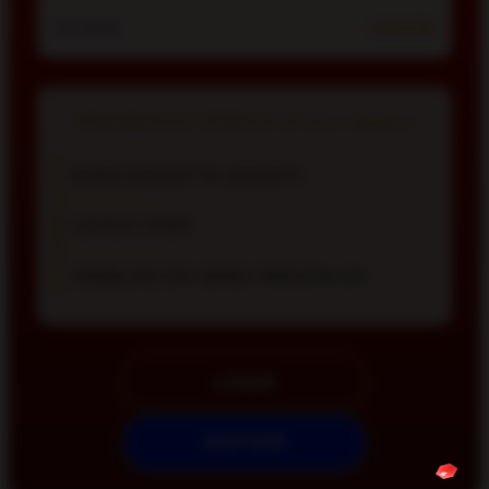
📱
Lisensi
PAGCOR
PENAWARAN TERBAIK DI Slot Jackpot
BONUS DEPOSIT 8% (PGSOFT)
LOYALTY POINT
DOWNLOAD APK BONUS FREESPIN 20X
LOGIN
DAFTAR