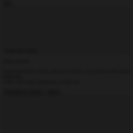
OK
Tutup Layar Popup
Hapus produk
Tanpa produk ini, kupon atau kode promo yang berlaku tidak dapat
ditukarkan.
Anda yakin ingin menghapus produk ini?
Pindahkan ke wishlist
Hapus