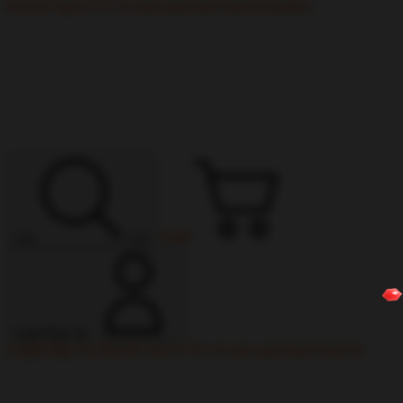
Receive up to 5% of your purchase back in points.
Troli
Cari
Cari
Login/Sign-Up
Login/Sign-Up
Receive up to 5% of your purchase back in