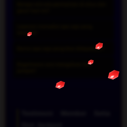
Slot Jackpot adalah situs slot online resmi
Berapa winrate permainan di situs slot
dan terpercaya di Indonesia dengan
gacor hari ini?
pilihan permainan terlengkap. Situs ini
Slot Jackpot bekerja sama dengan provider
dijamin aman karena telah mengantongi
Layanan transaksi apa saja yang
resmi seperti slot88 untuk menghadirkan
lisensi resmi PAGCOR.
tersedia?
permainan slot gacor hari ini gampang
Tersedia layanan pelanggan profesional
menang dengan winrate hingga 99.8%.
Bonus apa saja yang bisa didapatkan?
serta transaksi via Bank dan E-wallet 24
jam nonstop tanpa hambatan, lengkap
Pemain dapat menikmati berbagai promo
Bagaimana cara mengakses Slot
dengan fitur VIP untuk member setia.
menarik seperti Bonus Deposit Harian,
Jackpot?
Cashback Mingguan, Komisi Rollingan,
Cukup ketik Slot Jackpot di pencarian
hingga Bonus Loyalty Point.
Google lewat perangkat smartphone,
tablet, atau komputer Anda akan
menemukan link resmi kami.
Testimoni Member Setia
Slot Jackpot