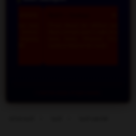
★★★★★
Budi P. — Surabaya
★★★★☆
ang menang yang
Proses deposit dan withdraw super cepat!
ate-nya beneran
Bebas transaksi pakai E-wallet 24 jam penuh
sebentar langsung
tanpa drama. Pelayanan CS-nya juga
me Slot88!
sangat profesional dan ramah.
© 2026 Slot Jackpot. All rights reserved.
SITUS SLOT
>
SLOT
>
SLOT GACOR