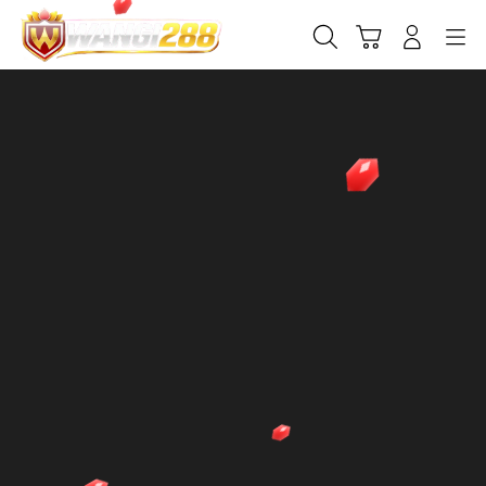
Skip
to
Cari
Troli
Login
Navigation
content