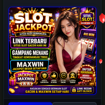
setianya, serta telah mengantongi lisensi resmi
dari PAGCOR sebagai rekomendasi situs
slot
online terupdate dan paling canggih saat ini.
Untuk menghadirkan pengalaman bermain tingkat
tinggi, kami juga bekerja sama secara resmi
dengan provider ternama slot88 guna menyajikan
permainan
slot gampang menang
dengan
persentase winrate mencapai 99.8%. Jadi jangan
ragu lagi, segera bergabung bersama Slot Jackpot
dan raih kesempatan memenangkan hadiah
jackpot bernilai ratusan juta hingga miliaran rupiah
setiap hari. Kami selalu berkomitmen memberikan
deretan keuntungan melimpah melalui berbagai
tawaran promo bonus terbaik, seperti bonus
deposit harian, bonus cashback mingguan, bonus