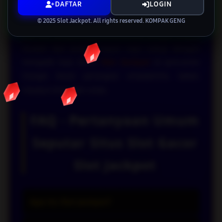
DAFTAR
LOGIN
komisi rollingan, hingga bonus loyalty point yang
sangat menguntungkan bagi para pemain. Situs
© 2025 Slot Jackpot. All rights reserved. KOMPAK GENG
slot Slot Jackpot dapat anda akses dengan sangat
mudah dan praktis kapan saja cukup dengan
mengetik kata kunci
Slot Jackpot
di pencarian
Google lewat perangkat smartphone, tablet,
maupun komputer anda.
FAQ - Pertanyaan Umum
Seputar Situs Slot Gacor
Slot Jackpot
Apa itu Slot Jackpot?