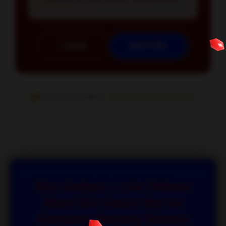
LOGIN
DAFTAR
Situs Slot Gacor Resmi :
Gampang Menang Terbaik 2026.
Layer Popup Close
Slot Jackpot : Link Terbaru
Situs Slot Gacor Hari Ini
Gampang Menang Maxwin