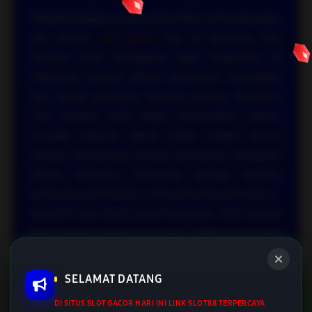
Selamat datang di situs slot online resmi penyedia
link terbaru
slot gacor
hari ini bersama Slot
Jackpot yang merupakan agen terpercaya di
indonesia dengan pilihan permainan terlengkap
dan paling gampang menang jackpot. Bersama
Slot Jackpot anda dapat mewujudkan impian
menjadi jutawan dalam waktu singkat hanya
dengan memainkan deretan permainan slot gacor
pilihan terfavorit. Didukung dengan fasilitas
pelayanan profesional, serta transaksi bank dan e-
wallet 24 jam online tanpa hambatan. Slot Jackpot
telah terbukti sebagai link situs slot88 resmi yang
konsisten memberikan sensasi kemenangan
jackpot maxwin hingga ke tingkat maksimal,
SELAMAT DATANG
lengkap dengan ketersediaan fitur VIP paling
DI SITUS SLOT GACOR HARI INI LINK SLOT88 TERPERCAYA
mutakhir untuk memanjakan seluruh member