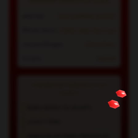
PENAWARAN TERBAIK DI Slot Jackpot
🔥
Win Rate
98.9% GAMPANG JACKPOT
💳
Sistem Deposit
E-Wallet, QRIS, Bank Lokal
⚡
Layanan Pelanggan
24 Jam Online
📱
Lisensi
PAGCOR
PENAWARAN TERBAIK DI Slot
Jackpot
BONUS DEPOSIT 8% (PGSOFT)
LOYALTY POINT
DOWNLOAD APK BONUS FREESPIN 20X