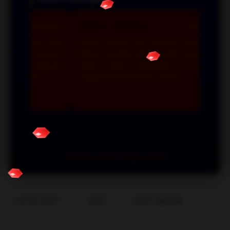
★★★★★
Budi P. — Surabaya
★★★★☆
ng menang yang
Proses deposit dan withdraw super cepat!
te-nya beneran
Bebas transaksi pakai E-wallet 24 jam penuh
ebentar langsung
tanpa drama. Pelayanan CS-nya juga
e Slot88!
sangat profesional dan ramah.
© 2026 Slot Jackpot. All rights reserved.
SITUS SLOT
>
SLOT
>
SLOT GACOR