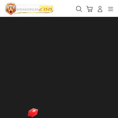
Skip
to
Cari
Troli
Login
Navigation
content