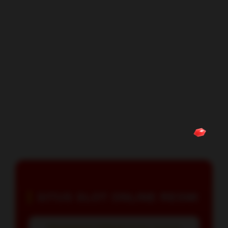
Slot Jackpot : Link
Terbaru Situs Slot Gacor
Hari Ini Gampang Menang
Maxwin
SITUS SLOT ONLINE RESMI