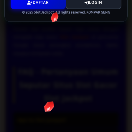
DAFTAR
LOGIN
komisi rollingan, hingga bonus loyalty point yang
sangat menguntungkan bagi para pemain. Situs
© 2025 Slot Jackpot. All rights reserved. KOMPAK GENG
slot Slot Jackpot dapat anda akses dengan sangat
mudah dan praktis kapan saja cukup dengan
mengetik kata kunci
Slot Jackpot
di pencarian
Google lewat perangkat smartphone, tablet,
maupun komputer anda.
FAQ - Pertanyaan Umum
Seputar Situs Slot Gacor
Slot Jackpot
Apa itu Slot Jackpot?