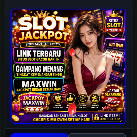
setianya, serta telah mengantongi lisensi resmi
dari PAGCOR sebagai rekomendasi situs
slot
online terupdate dan paling canggih saat ini.
Untuk menghadirkan pengalaman bermain tingkat
tinggi, kami juga bekerja sama secara resmi
dengan provider ternama slot88 guna menyajikan
permainan
slot gampang menang
dengan
persentase winrate mencapai 99.8%. Jadi jangan
ragu lagi, segera bergabung bersama Slot Jackpot
dan raih kesempatan memenangkan hadiah
jackpot bernilai ratusan juta hingga miliaran rupiah
setiap hari. Kami selalu berkomitmen memberikan
deretan keuntungan melimpah melalui berbagai
tawaran promo bonus terbaik, seperti bonus
deposit harian, bonus cashback mingguan, bonus