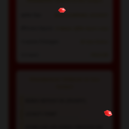
PENAWARAN TERBAIK DI Slot Jackpot
🔥
Win Rate
98.9% GAMPANG JACKPOT
💳
Sistem Deposit
E-Wallet, QRIS, Bank Lokal
⚡
Layanan Pelanggan
24 Jam Online
📱
Lisensi
PAGCOR
PENAWARAN TERBAIK DI Slot
Jackpot
BONUS DEPOSIT 8% (PGSOFT)
LOYALTY POINT
DOWNLOAD APK BONUS FREESPIN 20X