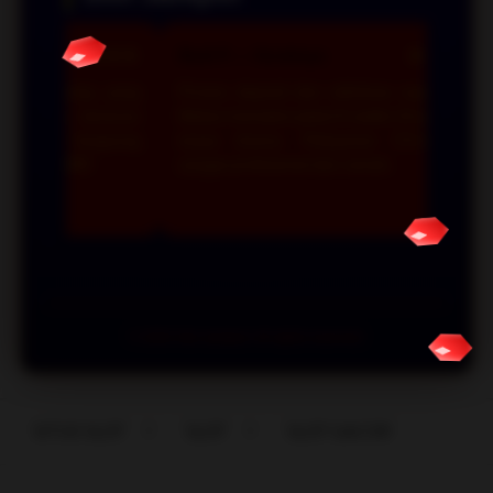
★★★★★
Budi P. — Surabaya
★★★★☆
ng menang yang
Proses deposit dan withdraw super cepat!
te-nya beneran
Bebas transaksi pakai E-wallet 24 jam penuh
ebentar langsung
tanpa drama. Pelayanan CS-nya juga
me Slot88!
sangat profesional dan ramah.
© 2026 Slot Jackpot. All rights reserved.
SITUS SLOT
>
SLOT
>
SLOT GACOR