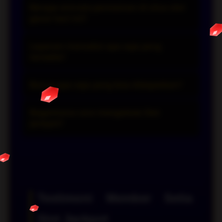
Slot Jackpot adalah situs slot online resmi
Berapa winrate permainan di situs slot
dan terpercaya di Indonesia dengan
gacor hari ini?
pilihan permainan terlengkap. Situs ini
Slot Jackpot bekerja sama dengan provider
dijamin aman karena telah mengantongi
Layanan transaksi apa saja yang
resmi seperti slot88 untuk menghadirkan
lisensi resmi PAGCOR.
tersedia?
permainan slot gacor hari ini gampang
Tersedia layanan pelanggan profesional
menang dengan winrate hingga 99.8%.
Bonus apa saja yang bisa didapatkan?
serta transaksi via Bank dan E-wallet 24
jam nonstop tanpa hambatan, lengkap
Pemain dapat menikmati berbagai promo
Bagaimana cara mengakses Slot
dengan fitur VIP untuk member setia.
menarik seperti Bonus Deposit Harian,
Jackpot?
Cashback Mingguan, Komisi Rollingan,
Cukup ketik Slot Jackpot di pencarian
hingga Bonus Loyalty Point.
Google lewat perangkat smartphone,
tablet, atau komputer Anda akan
menemukan link resmi kami.
Testimoni Member Setia
Slot Jackpot