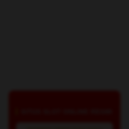
Slot Jackpot : Link
Terbaru Situs Slot Gacor
Hari Ini Gampang Menang
Maxwin
SITUS SLOT ONLINE RESMI