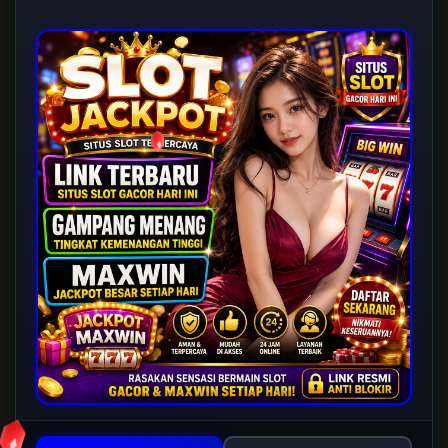
setianya, serta telah mengantongi lisensi resmi
dari PAGCOR sebagai rekomendasi situs
slot
online terupdate dan paling canggih saat ini.
Untuk menghadirkan pengalaman bermain tingkat
tinggi, kami juga bekerja sama secara resmi
dengan provider ternama slot88 guna menyajikan
permainan
slot gampang menang
dengan
persentase winrate mencapai 99.8%. Jadi jangan
ragu lagi, segera bergabung bersama Slot Jackpot
dan raih kesempatan memenangkan hadiah
jackpot bernilai ratusan juta hingga miliaran rupiah
setiap hari. Kami selalu berkomitmen memberikan
deretan keuntungan melimpah melalui berbagai
tawaran promo bonus terbaik, seperti bonus
deposit harian, bonus cashback mingguan, bonus