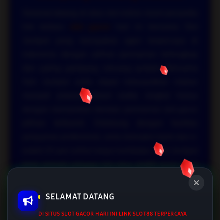
Selamat datang di situs slot online resmi penyedia
link terbaru
slot gacor
hari ini bersama Slot
Jackpot yang merupakan agen terpercaya di
indonesia dengan pilihan permainan terlengkap
dan paling gampang menang jackpot. Bersama
Slot Jackpot anda dapat mewujudkan impian
menjadi jutawan dalam waktu singkat hanya
dengan memainkan deretan permainan slot gacor
pilihan terfavorit. Didukung dengan fasilitas
pelayanan profesional, serta transaksi bank dan e-
wallet 24 jam online tanpa hambatan. Slot Jackpot
telah terbukti sebagai link situs slot88 resmi yang
konsisten memberikan sensasi kemenangan
jackpot maxwin hingga ke tingkat maksimal,
SELAMAT DATANG
lengkap dengan ketersediaan fitur VIP paling
DI SITUS SLOT GACOR HARI INI LINK SLOT88 TERPERCAYA
mutakhir untuk memanjakan seluruh member