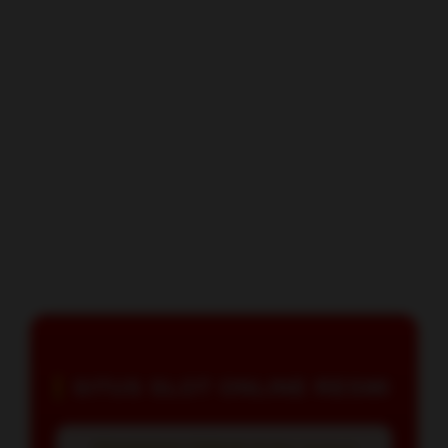
Slot Jackpot : Link
Terbaru Situs Slot Gacor
Hari Ini Gampang Menang
Maxwin
SITUS SLOT ONLINE RESMI