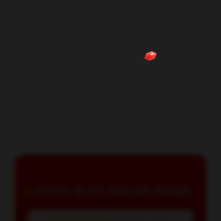
Slot Jackpot : Link
Terbaru Situs Slot Gacor
Hari Ini Gampang Menang
Maxwin
SITUS SLOT ONLINE RESMI