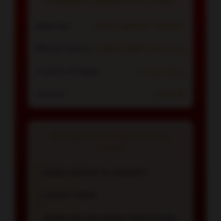
PENAWARAN TERBAIK DI Slot Jackpot
🔥
Win Rate
98.9% GAMPANG JACKPOT
💳
Sistem Deposit
E-Wallet, QRIS, Bank Lokal
⚡
Layanan Pelanggan
24 Jam Online
📱
Lisensi
PAGCOR
PENAWARAN TERBAIK DI Slot
Jackpot
BONUS DEPOSIT 8% (PGSOFT)
LOYALTY POINT
DOWNLOAD APK BONUS FREESPIN 20X