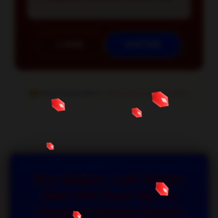
LOGIN
DAFTAR
Situs Slot Gacor Resmi :
Gampang Menang Terbaik 2026.
Layer Popup Close
Slot Jackpot : Link Terbaru
Situs Slot Gacor Hari Ini
Gampang Menang Maxwin