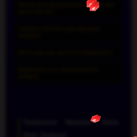
Slot Jackpot adalah situs slot online resmi
Berapa winrate permainan di situs slot
dan terpercaya di Indonesia dengan
gacor hari ini?
pilihan permainan terlengkap. Situs ini
Slot Jackpot bekerja sama dengan provider
dijamin aman karena telah mengantongi
Layanan transaksi apa saja yang
resmi seperti slot88 untuk menghadirkan
lisensi resmi PAGCOR.
tersedia?
permainan slot gacor hari ini gampang
Tersedia layanan pelanggan profesional
menang dengan winrate hingga 99.8%.
Bonus apa saja yang bisa didapatkan?
serta transaksi via Bank dan E-wallet 24
jam nonstop tanpa hambatan, lengkap
Pemain dapat menikmati berbagai promo
Bagaimana cara mengakses Slot
dengan fitur VIP untuk member setia.
menarik seperti Bonus Deposit Harian,
Jackpot?
Cashback Mingguan, Komisi Rollingan,
Cukup ketik Slot Jackpot di pencarian
hingga Bonus Loyalty Point.
Google lewat perangkat smartphone,
tablet, atau komputer Anda akan
menemukan link resmi kami.
Testimoni Member Setia
Slot Jackpot