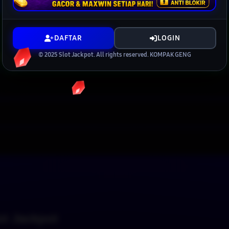
DAFTAR
LOGIN
dan terpercaya di Indonesia dengan pilihan permainan te
 hari ini?
© 2025 Slot Jackpot. All rights reserved. KOMPAK GENG
esmi seperti slot88 untuk menghadirkan permainan slot 
 transaksi via Bank dan E-wallet 24 jam nonstop tanpa ha
ik seperti Bonus Deposit Harian, Cashback Mingguan, Komi
 lewat perangkat smartphone, tablet, atau komputer Anda 
ot Jackpot