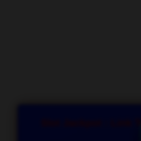
Layer Popup Close
Slot Jackpot : Link