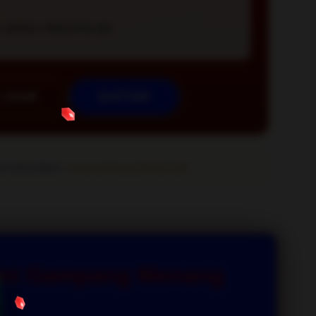
 BONUS FREESPIN 20X
LOGIN
DAFTAR
lot Gacor Resmi :
Gampang Menang Terbaik 2026.
i Ini Gampang Menang