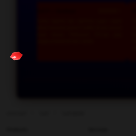
★★★
Budi P. — Surabaya
★★★★☆
Siska M
 yang
Proses deposit dan withdraw super cepat!
Sistem l
neran
Bebas transaksi pakai E-wallet 24 jam penuh
tenang p
gsung
tanpa drama. Pelayanan CS-nya juga
keaman
sangat profesional dan ramah.
Recomend
aman.
SITUS SLOT
>
SLOT
>
SLOT GACOR
Footer Navigation
Products
Services