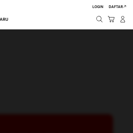
LOGIN
DAFTAR
Cari
Troli
Login/Sign-Up
BARU
Cari
pot : Link Terbaru Situs
acor Hari Ini Gampang
Menang Maxwin