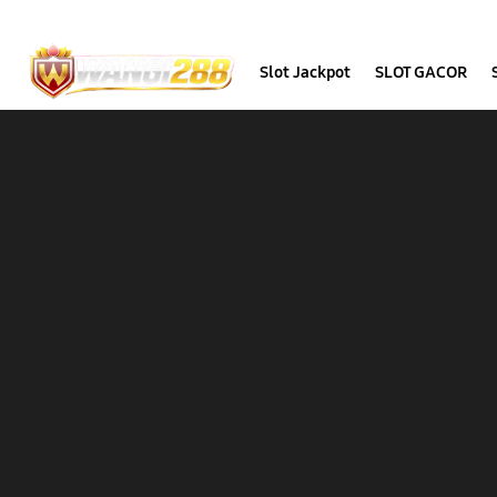
Skip
to
content
Slot Jackpot
SLOT GACOR