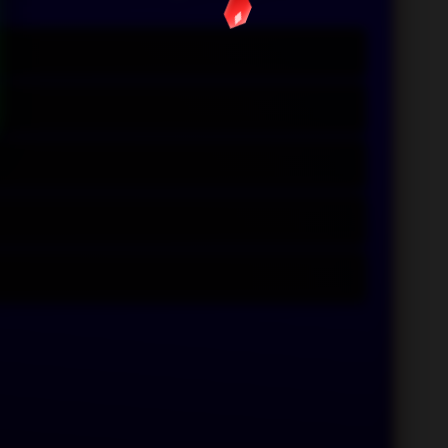
rlengkap. Situs ini dijamin aman karena telah
gacor hari ini gampang menang dengan winrate
mbatan, lengkap dengan fitur VIP untuk member
si Rollingan, hingga Bonus Loyalty Point.
akan menemukan link resmi kami.