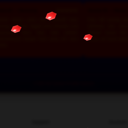
. — Bandung
★★★★★
Hendra W. — Medan
isensi resmi dari PAGCOR bikin
Fitur VIP mantap banget, d
as main. Nggak perlu khawatir soal
istimewa dan bonus mel
an dana atau data pribadi.
deposit harian dan cash
ed banget buat yang cari situs
selalu cair tepat waktu!
© 2026 Slot Jackpot. All rights reserved.
Support
Account