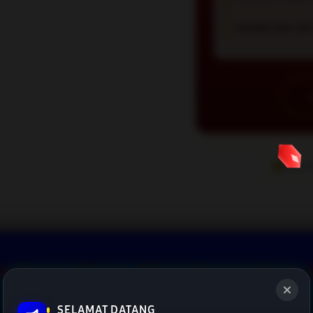
DOWNLOAD APK
Situs S
 Terbaru Situs Slot Gacor Har
Maxwin
SELAMAT DATANG