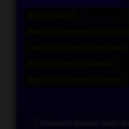
Apa itu Slot Jackpot?
Slot Jackpot adalah situs slot online resmi 
Berapa winrate permainan di situs slot gacor
mengantongi lisensi resmi PAGCOR.
Slot Jackpot bekerja sama dengan provider r
Layanan transaksi apa saja yang tersedia?
hingga 99.8%.
Tersedia layanan pelanggan profesional serta
Bonus apa saja yang bisa didapatkan?
setia.
Pemain dapat menikmati berbagai promo menar
Bagaimana cara mengakses Slot Jackpot?
Cukup ketik Slot Jackpot di pencarian Google
Testimoni Member Setia Sl