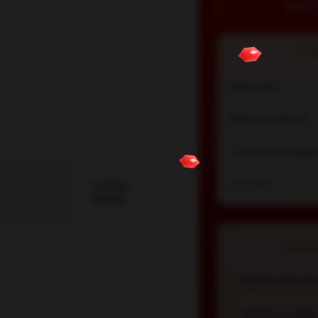
SIT
PEN
🔥
Win Rate
💳
Sistem Deposit
⚡
Layanan Pelangga
📱
Lisensi
+4 lebih
banyak
PENAW
BONUS DEPOSIT
LOYALTY POINT