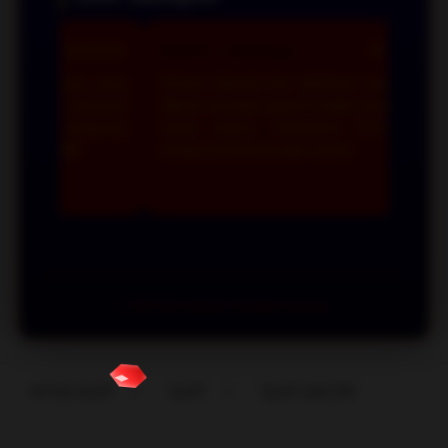
★★★★★
Budi P. — Surabaya
★★★★☆
ang menang yang
Proses deposit dan withdraw super cepat!
ate-nya beneran
Bebas transaksi pakai E-wallet 24 jam penuh
sebentar langsung
tanpa drama. Pelayanan CS-nya juga
ame Slot88!
sangat profesional dan ramah.
© 2026 Slot Jackpot. All rights reserved.
SITUS SLOT
>
SLOT
>
SLOT GACOR