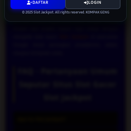
DAFTAR
LOGIN
komisi rollingan, hingga bonus loyalty point yang
sangat menguntungkan bagi para pemain. Situs
© 2025 Slot Jackpot. All rights reserved. KOMPAK GENG
slot Slot Jackpot dapat anda akses dengan sangat
mudah dan praktis kapan saja cukup dengan
mengetik kata kunci
Slot Jackpot
di pencarian
Google lewat perangkat smartphone, tablet,
maupun komputer anda.
FAQ - Pertanyaan Umum
Seputar Situs Slot Gacor
Slot Jackpot
Apa itu Slot Jackpot?